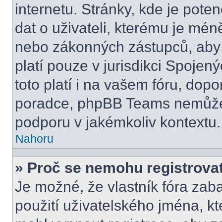
internetu. Stránky, kde je pot
dat o uživateli, kterému je mén
nebo zákonných zástupců, aby t
platí pouze v jurisdikci Spojenýc
toto platí i na vašem fóru, do
poradce, phpBB Teams nemůže
podporu v jakémkoliv kontextu.
Nahoru
» Proč se nemohu registrova
Je možné, že vlastník fóra zab
použití uživatelského jména, kter