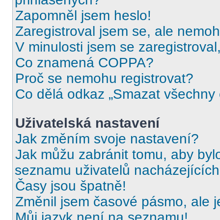
Zapomněl jsem heslo!
Zaregistroval jsem se, ale nemohu
V minulosti jsem se zaregistrova
Co znamená COPPA?
Proč se nemohu registrovat?
Co dělá odkaz „Smazat všechny c
Uživatelská nastavení
Jak změním svoje nastavení?
Jak můžu zabránit tomu, aby byl
seznamu uživatelů nacházejících
Časy jsou špatně!
Změnil jsem časové pásmo, ale je
Můj jazyk není na seznamu!