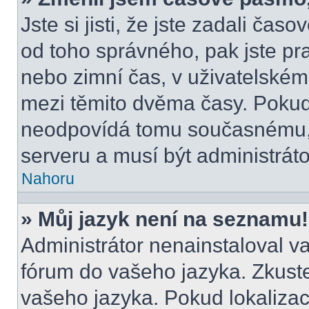
Jste si jisti, že jste zadali čas
od toho správného, pak jste pr
nebo zimní čas, v uživatelské
mezi těmito dvěma časy. Poku
neodpovídá tomu současnému, 
serveru a musí být administrát
Nahoru
» Můj jazyk není na seznamu!
Administrátor nenainstaloval va
fórum do vašeho jazyka. Zkuste
vašeho jazyka. Pokud lokalizac