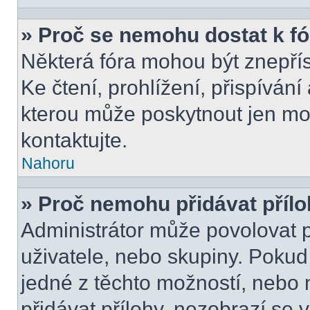
» Proč se nemohu dostat k f
Některá fóra mohou být znepří
Ke čtení, prohlížení, přispívání 
kterou může poskytnout jen mod
kontaktujte.
Nahoru
» Proč nemohu přidávat příl
Administrátor může povolovat př
uživatele, nebo skupiny. Poku
jedné z těchto možností, nebo 
přidávat přílohy, nezobrazí se 