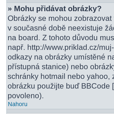
» Mohu přidávat obrázky?
Obrázky se mohou zobrazovat v
v současné době neexistuje žá
na board. Z tohoto důvodu mus
např. http://www.priklad.cz/mu
odkazy na obrázky umístěné na
přístupná stanice) nebo obrázk
schránky hotmail nebo yahoo, 
obrázku použijte buď BBCode [i
povoleno).
Nahoru