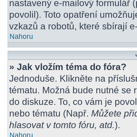
nastavený e-mailový formulář (
povolil). Toto opatření umožňu
vzkazů a robotů, které sbírají 
Nahoru
V
» Jak vložím téma do fóra?
Jednoduše. Klikněte na přísluš
tématu. Možná bude nutné se re
do diskuze. To, co vám je povo
nebo tématu (Např.
Můžete při
hlasovat v tomto fóru, atd.
).
Nahoru