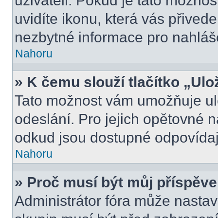
uživateli. Pokud je tato možno
uvidíte ikonu, která vás přived
nezbytné informace pro nahláš
Nahoru
» K čemu slouží tlačítko „Ulo
Tato možnost vám umožňuje ulo
odeslání. Pro jejich opětovné n
odkud jsou dostupné odpovídají
Nahoru
» Proč musí být můj příspěv
Administrátor fóra může nastav