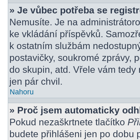
» Je vůbec potřeba se regist
Nemusíte. Je na administrátorovi
ke vkládání příspěvků. Samozře
k ostatním službám nedostupn
postavičky, soukromé zprávy, po
do skupin, atd. Vřele vám tedy
jen pár chvil.
Nahoru
» Proč jsem automaticky odh
Pokud nezaškrtnete tlačítko
Při
budete přihlášeni jen po dobu 