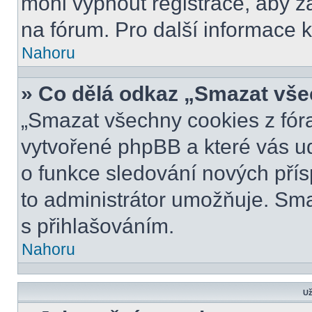
mohl vypnout registrace, aby z
na fórum. Pro další informace k
Nahoru
» Co dělá odkaz „Smazat vše
„Smazat všechny cookies z fóra
vytvořené phpBB a které vás udr
o funkce sledování nových pří
to administrátor umožňuje. Sm
s přihlašováním.
Nahoru
Už