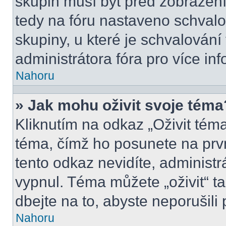
skupin musí být před zobrazen
tedy na fóru nastaveno schvalo
skupiny, u které je schvalován
administrátora fóra pro více inf
Nahoru
» Jak mohu oživit svoje téma
Kliknutím na odkaz „Oživit téma
téma, čímž ho posunete na prv
tento odkaz nevidíte, administ
vypnul. Téma můžete „oživit“ t
dbejte na to, abyste neporušili 
Nahoru