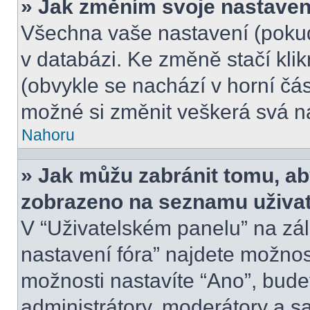
» Jak změním svoje nastaven
Všechna vaše nastavení (pokud 
v databázi. Ke změně stačí kli
(obvykle se nachází v horní čás
možné si změnit veškerá svá n
Nahoru
» Jak můžu zabránit tomu, ab
zobrazeno na seznamu uživate
V “Uživatelském panelu” na zá
nastavení fóra” najdete možno
možnosti nastavíte “Ano”, bude
administrátory, moderátory a s