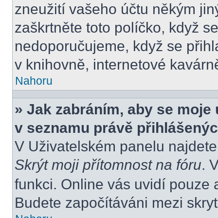
zneužití vašeho účtu někým jiný
zaškrtněte toto políčko, když s
nedoporučujeme, když se přihla
v knihovně, internetové kavárně
Nahoru
» Jak zabráním, aby se moje 
v seznamu právě přihlášený
V Uživatelském panelu najdete
Skrýt moji přítomnost na fóru
. 
funkci. Online vás uvidí pouze 
Budete započítáváni mezi skryt