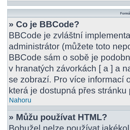
Formát
» Co je BBCode?
BBCode je zvláštní implementa
administrátor (můžete toto nepo
BBCode sám o sobě je podobný
v hranatých závorkách [ a ] a na
se zobrazí. Pro více informací
která je dostupná přes stránku 
Nahoru
» Můžu používat HTML?
Bohužel nelze používat jakékol