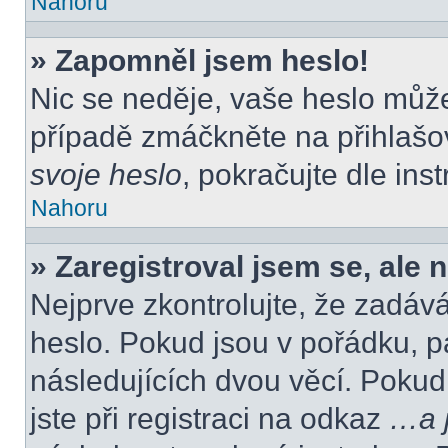
Nahoru
» Zapomněl jsem heslo!
Nic se neděje, vaše heslo můž
případě zmáčkněte na přihlašov
svoje heslo
, pokračujte dle ins
Nahoru
» Zaregistroval jsem se, ale 
Nejprve zkontrolujte, že zadáv
heslo. Pokud jsou v pořádku, p
následujících dvou věcí. Poku
jste při registraci na odkaz
…a j