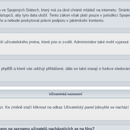
 ve Spojených Státech, který má za úkol chránit mládež na internetu. Stránky
pců, aby tyto data uložil. Tento zákon však platí pouze v jurisdikci Spojených
 a nebude poskytovat právni podporu v jakémkoliv kontextu.
í uživatelského jména, které jste si zvolili. Administrátor také mohl vypnout
 phpBB a které vás udržují přihlášené, dále se také starají o funkce sledová
Uživatelská nastavení
ázi. Ke změně stačí kliknout na odkaz
Uživatelský panel
(obvykle se nachází 
eno na seznamu uživatelů nacházejících se na fóru?