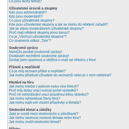
Co jsou ikony témat?
Uživatelské úrovně a skupiny
Kdo jsou administrátoři?
Kdo jsou moderátoři?
Co jsou uživatelské skupiny?
Kde jsou uživatelské skupiny a jak se mohu do některé zařadit?
Jak se stanu moderátorem uživatelské skupiny?
Proč mají některé skupiny jinou barvu?
Co je „Výchozí uživatelská skupina“?
Co znamená odkaz „Tým“?
Soukromé zprávy
Nemůžu posílat soukromé zprávy!
Dostávám nechtěné soukromé zprávy!
Dostal jsem spamový a obtížný e-mail od někoho z fóra!
Přátelé a nepřátelé
Co je můj seznam přátel a nepřátel?
Jak mohu přidávat uživatele do seznamů nebo je z nich odebírat?
Hledání na fóru
Jak mohu hledat v jednom nebo více fórech?
Proč můj dotaz vrací nulový počet výsledků?
Proč mi vyhledávání vrací prázdnou bílou stránku!?
Jak mohu vyhledávat členy fóra?
Jak mohu najít své vlastní příspěvky a témata?
Sledování témat a záložky
Jaký je rozdíl mezi sledováním a záložkami?
Jak mohu sledovat zvolená témata nebo fóra?
Jak mohu zrušit sledování témat?