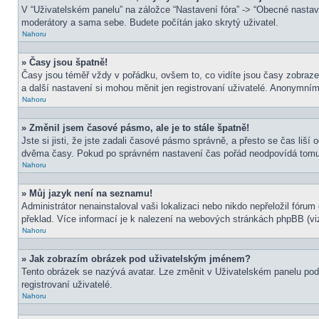
V “Uživatelském panelu” na záložce “Nastavení fóra” -> “Obecné nasta
moderátory a sama sebe. Budete počítán jako skrytý uživatel.
Nahoru
» Časy jsou špatně!
Časy jsou téměř vždy v pořádku, ovšem to, co vidíte jsou časy zobraz
a další nastavení si mohou měnit jen registrovaní uživatelé. Anonymní
Nahoru
» Změnil jsem časové pásmo, ale je to stále špatně!
Jste si jisti, že jste zadali časové pásmo správně, a přesto se čas liš
dvěma časy. Pokud po správném nastavení čas pořád neodpovídá tomu 
Nahoru
» Můj jazyk není na seznamu!
Administrátor nenainstaloval vaši lokalizaci nebo nikdo nepřeložil fór
překlad. Více informací je k nalezení na webových stránkách phpBB (viz
Nahoru
» Jak zobrazím obrázek pod uživatelským jménem?
Tento obrázek se nazývá avatar. Lze změnit v Uživatelském panelu pod 
registrovaní uživatelé.
Nahoru