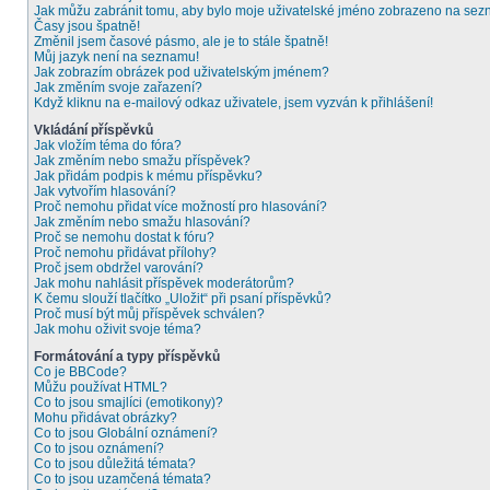
Jak můžu zabránit tomu, aby bylo moje uživatelské jméno zobrazeno na sezn
Časy jsou špatně!
Změnil jsem časové pásmo, ale je to stále špatně!
Můj jazyk není na seznamu!
Jak zobrazím obrázek pod uživatelským jménem?
Jak změním svoje zařazení?
Když kliknu na e-mailový odkaz uživatele, jsem vyzván k přihlášení!
Vkládání příspěvků
Jak vložím téma do fóra?
Jak změním nebo smažu příspěvek?
Jak přidám podpis k mému příspěvku?
Jak vytvořím hlasování?
Proč nemohu přidat více možností pro hlasování?
Jak změním nebo smažu hlasování?
Proč se nemohu dostat k fóru?
Proč nemohu přidávat přílohy?
Proč jsem obdržel varování?
Jak mohu nahlásit příspěvek moderátorům?
K čemu slouží tlačítko „Uložit“ při psaní příspěvků?
Proč musí být můj příspěvek schválen?
Jak mohu oživit svoje téma?
Formátování a typy příspěvků
Co je BBCode?
Můžu používat HTML?
Co to jsou smajlíci (emotikony)?
Mohu přidávat obrázky?
Co to jsou Globální oznámení?
Co to jsou oznámení?
Co to jsou důležitá témata?
Co to jsou uzamčená témata?