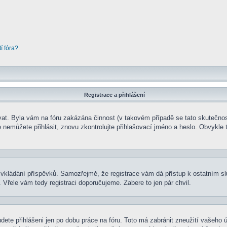
í fóra?
Registrace a přihlášení
rovat. Byla vám na fóru zakázána činnost (v takovém případě se tato skutečnos
e se nemůžete přihlásit, znovu zkontrolujte přihlašovací jméno a heslo. Obvyk
t ke vkládání příspěvků. Samozřejmě, že registrace vám dá přístup k ostatní
 Vřele vám tedy registraci doporučujeme. Zabere to jen pár chvil.
udete přihlášeni jen po dobu práce na fóru. Toto má zabránit zneužití vašeho ú