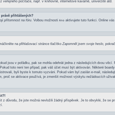
 veřejného počítače, např. v knihovně, internetové kavárně, univerzitě atd.
 právě přihlášených?
ji přítomnost na fóru
. Volbou možnosti
aktivujete tuto funkci. Online vá
Ano
máčkněte na přihlašovací stránce tlačítko
Zapomněl jsem svoje heslo
, pokrač
okud jsou v pořádku, pak se mohla odehrát jedna z následujících dvou věcí. 
Pokud toto není ten případ, pak váš účet musí být aktivován. Některé boardy
gistrovali, byli byste k tomuto vyzváni. Pokud vám byl zaslán e-mail, následu
em, proč se aktivace používá, je zmenšit možnost výskytu
nežádoucích
uživat
it?!
z důvodu, že jste možná nevložili žádný příspěvek. Je to obvyklé, že se prav
í.