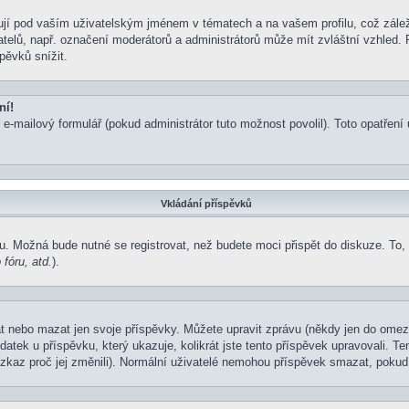
jí pod vaším uživatelským jménem v tématech a na vašem profilu, což zálež
ivatelů, např. označení moderátorů a administrátorů může mít zvláštní vzhled
pěvků snížit.
ní!
 e-mailový formulář (pokud administrátor tuto možnost povolil). Toto opatře
Vkládání příspěvků
u. Možná bude nutné se registrovat, než budete moci přispět do diskuze. To,
fóru, atd.
).
at nebo mazat jen svoje příspěvky. Můžete upravit zprávu (někdy jen do omez
atek u příspěvku, který ukazuje, kolikrát jste tento příspěvek upravovali. 
 vzkaz proč jej změnili). Normální uživatelé nemohou příspěvek smazat, pokud