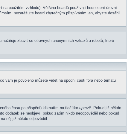
í na použitém vzhledu). Většina boardů používají hodnocení úrovní
. Prosím, nezatěžujte board zbytečným přispíváním jen, abyste dosáhli
ní umožňuje zbavit se otravných anonymních vzkazů a robotů, které
 co vám je povoleno můžete vidět na spodní části fóra nebo tématu
eného času po přispění) kliknutím na tlačítko
upravit
. Pokud již někdo
Tento dodatek se neobjeví, pokud zatím nikdo neodpověděl nebo pokud
 na něj již někdo odpověděl.