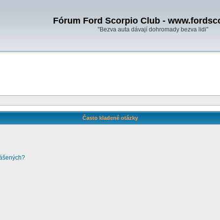
Fórum Ford Scorpio Club - www.fordsc
"Bezva auta dávají dohromady bezva lidi"
Často kladené otázky
lášených?