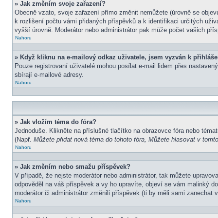
» Jak změním svoje zařazení?
Obecně vzato, svoje zařazení přímo změnit nemůžete (úrovně se objevu
k rozlišení počtu vámi přidaných příspěvků a k identifikaci určitých už
vyšší úrovně. Moderátor nebo administrátor pak může počet vašich přís
Nahoru
» Když kliknu na e-mailový odkaz uživatele, jsem vyzván k přihláše
Pouze registrovaní uživatelé mohou posílat e-mail lidem přes nastavený
sbírají e-mailové adresy.
Nahoru
» Jak vložím téma do fóra?
Jednoduše. Klikněte na příslušné tlačítko na obrazovce fóra nebo témat
(Např.
Můžete přidat nová téma do tohoto fóra, Můžete hlasovat v tomto 
Nahoru
» Jak změním nebo smažu příspěvek?
V případě, že nejste moderátor nebo administrátor, tak můžete upravov
odpověděl na váš příspěvek a vy ho upravíte, objeví se vám malinký dod
moderátor či administrátor změnili příspěvek (ti by měli sami zanechat
Nahoru