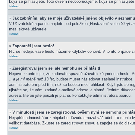
když se přihlašujete. Toto ovšem nedoporučujeme, když se přihlašujete z
Nahoru
» Jak zabráním, aby se moje uživatelské jméno objevilo v seznamu
V Uživatelském panelu najdete pod položkou „Nastavení“ volbu
Skrýt mo
mezi skryté uživatele.
Nahoru
» Zapomněl jsem heslo!
Nic se neděje, vaše heslo můžeme kdykoliv obnovit. V tomto případě z
Nahoru
» Zaregistroval jsem se, ale nemohu se přihlásit!
Nejprve zkontrolujte, že zadáváte správné uživatelské jméno a heslo. P
…a je mi méně než 13 let
, budete muset následovat zaslané instrukce. 
administrátorem před tím, než se budete moci přihlásit. Když jste se re
ujistěte se, že vámi zadaná e-mailová adresa je platná. Jedním důvod
adresa, kterou jste použili je platná, kontaktujte administrátora boardu.
Nahoru
» V minulosti jsem se zaregistroval, ovšem nyní se nemohu přihlás
Nejspíše administrátor z nějakého důvodu smazal váš účet. To mohlo být 
velikost databáze. Zkuste se zaregistrovat znovu a zapojte se do diskuz
Nahoru