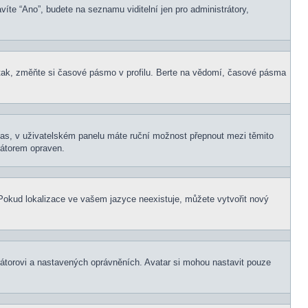
víte “Ano”, budete na seznamu viditelní jen pro administrátory,
tak, změňte si časové pásmo v profilu. Berte na vědomí, časové pásma
í čas, v uživatelském panelu máte ruční možnost přepnout mezi těmito
átorem opraven.
. Pokud lokalizace ve vašem jazyce neexistuje, můžete vytvořit nový
rátorovi a nastavených oprávněních. Avatar si mohou nastavit pouze