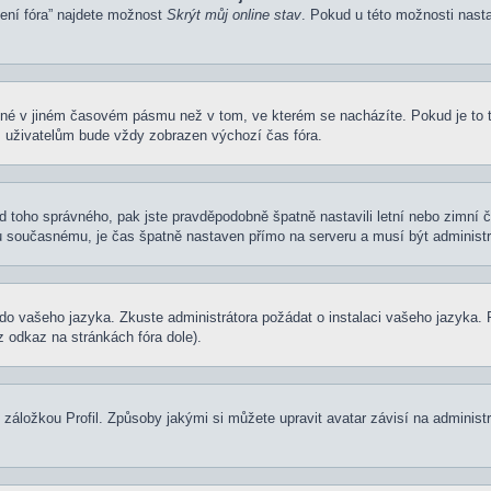
vení fóra” najdete možnost
Skrýt můj online stav
. Pokud u této možnosti nasta
ené v jiném časovém pásmu než v tom, ve kterém se nacházíte. Pokud je to 
m uživatelům bude vždy zobrazen výchozí čas fóra.
í od toho správného, pak jste pravděpodobně špatně nastavili letní nebo zimn
současnému, je čas špatně nastaven přímo na serveru a musí být administr
um do vašeho jazyka. Zkuste administrátora požádat o instalaci vašeho jazyka
 odkaz na stránkách fóra dole).
záložkou Profil. Způsoby jakými si můžete upravit avatar závisí na administ