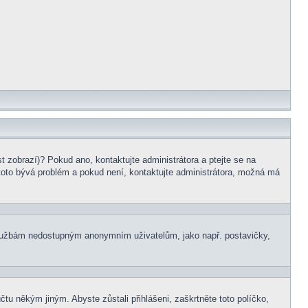
t zobrazí)? Pokud ano, kontaktujte administrátora a ptejte se na
le toto bývá problém a pokud není, kontaktujte administrátora, možná má
m službám nedostupným anonymním uživatelům, jako např. postavičky,
čtu někým jiným. Abyste zůstali přihlášeni, zaškrtněte toto políčko,