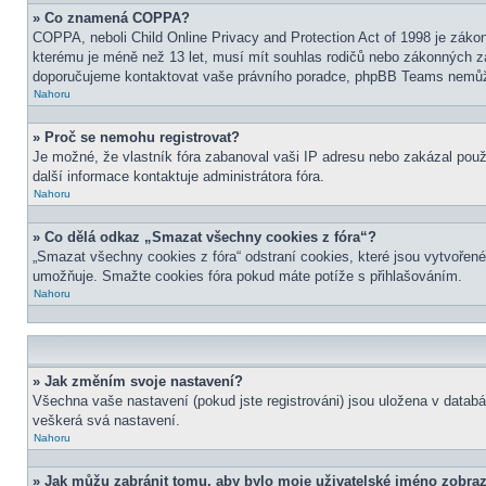
» Co znamená COPPA?
COPPA, neboli Child Online Privacy and Protection Act of 1998 je zákon
kterému je méně než 13 let, musí mít souhlas rodičů nebo zákonných zástu
doporučujeme kontaktovat vaše právního poradce, phpBB Teams nemůže
Nahoru
» Proč se nemohu registrovat?
Je možné, že vlastník fóra zabanoval vaši IP adresu nebo zakázal použit
další informace kontaktuje administrátora fóra.
Nahoru
» Co dělá odkaz „Smazat všechny cookies z fóra“?
„Smazat všechny cookies z fóra“ odstraní cookies, které jsou vytvořené
umožňuje. Smažte cookies fóra pokud máte potíže s přihlašováním.
Nahoru
» Jak změním svoje nastavení?
Všechna vaše nastavení (pokud jste registrováni) jsou uložena v datab
veškerá svá nastavení.
Nahoru
» Jak můžu zabránit tomu, aby bylo moje uživatelské jméno zobraz