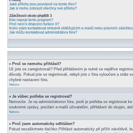
Přílohy
Jaké přílohy jsou povolené na tomto fóru?
Jak si mohu zobrazit všechny své přílohy?
Záležitosti okolo phpBB 3
Kdo napsal tento program?
Proč není k dispozici funkce X?
Koho mám kontaktovat ohledně obtěžujících e-mailů nebo právních záležitost
Jak můžu kontaktovat administrátora fóra?
» Proč se nemohu přihlásit?
Už jste se zaregistrovali? Před přihlášením je nutné se nejdříve regist
důvody. Pokud jste se registrovali, nebyli jste z fóra vyloučeni a stál
chybné nastavení fóra.
Nahoru
» Je vůbec potřeba se registrovat?
Nemusíte. Je na administrátorovi fóra, jestli je potřeba se registrova
soukromé zprávy, posílání e-mailů uživatelům, přihlášení do skupin, atd.
Nahoru
» Proč jsem automaticky odhlášen?
Pokud nezaškrtnete tlačítko
Přihlásit automaticky při příští návštěvě
, b