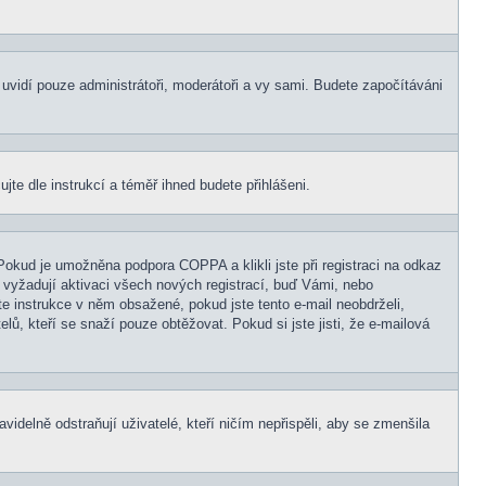
s uvidí pouze administrátoři, moderátoři a vy sami. Budete započítáváni
ujte dle instrukcí a téměř ihned budete přihlášeni.
Pokud je umožněna podpora COPPA a klikli jste při registraci na odkaz
 vyžadují aktivaci všech nových registrací, buď Vámi, nebo
jte instrukce v něm obsažené, pokud jste tento e-mail neobdrželi,
elů, kteří se snaží pouze obtěžovat. Pokud si jste jisti, že e-mailová
idelně odstraňují uživatelé, kteří ničím nepřispěli, aby se zmenšila