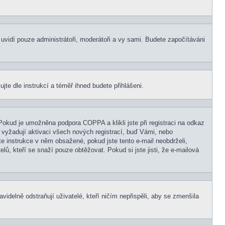
s uvidí pouze administrátoři, moderátoři a vy sami. Budete započítáváni
ujte dle instrukcí a téměř ihned budete přihlášeni.
Pokud je umožněna podpora COPPA a klikli jste při registraci na odkaz
 vyžadují aktivaci všech nových registrací, buď Vámi, nebo
jte instrukce v něm obsažené, pokud jste tento e-mail neobdrželi,
elů, kteří se snaží pouze obtěžovat. Pokud si jste jisti, že e-mailová
idelně odstraňují uživatelé, kteří ničím nepřispěli, aby se zmenšila