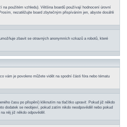
í na použitém vzhledu). Většina boardů používají hodnocení úrovní
. Prosím, nezatěžujte board zbytečným přispíváním jen, abyste dosáhli
ní umožňuje zbavit se otravných anonymních vzkazů a robotů, které
 co vám je povoleno můžete vidět na spodní části fóra nebo tématu
eného času po přispění) kliknutím na tlačítko
upravit
. Pokud již někdo
Tento dodatek se neobjeví, pokud zatím nikdo neodpověděl nebo pokud
 na něj již někdo odpověděl.