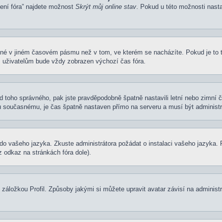
vení fóra” najdete možnost
Skrýt můj online stav
. Pokud u této možnosti nasta
ené v jiném časovém pásmu než v tom, ve kterém se nacházíte. Pokud je to 
m uživatelům bude vždy zobrazen výchozí čas fóra.
í od toho správného, pak jste pravděpodobně špatně nastavili letní nebo zimn
současnému, je čas špatně nastaven přímo na serveru a musí být administr
um do vašeho jazyka. Zkuste administrátora požádat o instalaci vašeho jazyka
 odkaz na stránkách fóra dole).
záložkou Profil. Způsoby jakými si můžete upravit avatar závisí na administ