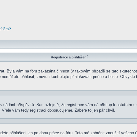
í fóra?
Registrace a přihlášení
rovat. Byla vám na fóru zakázána činnost (v takovém případě se tato skutečnos
e se nemůžete přihlásit, znovu zkontrolujte přihlašovací jméno a heslo. Obvyk
t ke vkládání příspěvků. Samozřejmě, že registrace vám dá přístup k ostatní
 Vřele vám tedy registraci doporučujeme. Zabere to jen pár chvil.
udete přihlášeni jen po dobu práce na fóru. Toto má zabránit zneužití vašeho ú