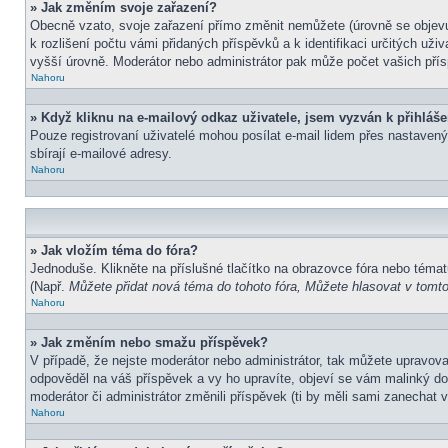
» Jak změním svoje zařazení?
Obecně vzato, svoje zařazení přímo změnit nemůžete (úrovně se objevu
k rozlišení počtu vámi přidaných příspěvků a k identifikaci určitých už
vyšší úrovně. Moderátor nebo administrátor pak může počet vašich přís
Nahoru
» Když kliknu na e-mailový odkaz uživatele, jsem vyzván k přihláše
Pouze registrovaní uživatelé mohou posílat e-mail lidem přes nastavený
sbírají e-mailové adresy.
Nahoru
» Jak vložím téma do fóra?
Jednoduše. Klikněte na příslušné tlačítko na obrazovce fóra nebo témat
(Např.
Můžete přidat nová téma do tohoto fóra, Můžete hlasovat v tomto 
Nahoru
» Jak změním nebo smažu příspěvek?
V případě, že nejste moderátor nebo administrátor, tak můžete upravov
odpověděl na váš příspěvek a vy ho upravíte, objeví se vám malinký dod
moderátor či administrátor změnili příspěvek (ti by měli sami zanechat
Nahoru