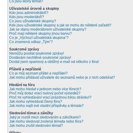
Co jsou ikony témat?
Uživatelské úrovně a skupiny
Kdo jsou administrátoři?
Kdo jsou moderátoři?
Co jsou uživatelské skupiny?
Kde jsou uživatelské skupiny a jak se mohu do některé zařadit?
Jak se stanu moderátorem uživatelské skupiny?
Proč mají některé skupiny jinou barvu?
Co je „Výchozí uživatelská skupina“?
Co znamená odkaz „Tým“?
Soukromé zprávy
Nemůžu posílat soukromé zprávy!
Dostávám nechtěné soukromé zprávy!
Dostal jsem spamový a obtížný e-mail od někoho z fóra!
Přátelé a nepřátelé
Co je můj seznam přátel a nepřátel?
Jak mohu přidávat uživatele do seznamů nebo je z nich odebírat?
Hledání na fóru
Jak mohu hledat v jednom nebo více fórech?
Proč můj dotaz vrací nulový počet výsledků?
Proč mi vyhledávání vrací prázdnou bílou stránku!?
Jak mohu vyhledávat členy fóra?
Jak mohu najít své vlastní příspěvky a témata?
Sledování témat a záložky
Jaký je rozdíl mezi sledováním a záložkami?
Jak mohu sledovat zvolená témata nebo fóra?
Jak mohu zrušit sledování témat?