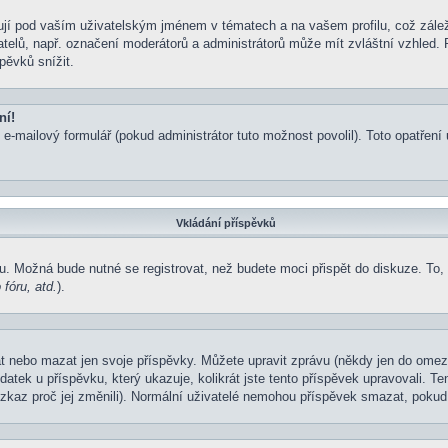
jí pod vaším uživatelským jménem v tématech a na vašem profilu, což zálež
ivatelů, např. označení moderátorů a administrátorů může mít zvláštní vzhled
pěvků snížit.
ní!
 e-mailový formulář (pokud administrátor tuto možnost povolil). Toto opatře
Vkládání příspěvků
u. Možná bude nutné se registrovat, než budete moci přispět do diskuze. To,
fóru, atd.
).
at nebo mazat jen svoje příspěvky. Můžete upravit zprávu (někdy jen do omez
atek u příspěvku, který ukazuje, kolikrát jste tento příspěvek upravovali. 
 vzkaz proč jej změnili). Normální uživatelé nemohou příspěvek smazat, pokud