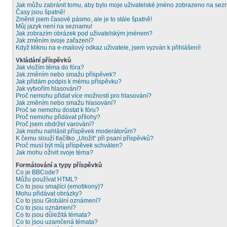
Jak můžu zabránit tomu, aby bylo moje uživatelské jméno zobrazeno na sezn
Časy jsou špatně!
Změnil jsem časové pásmo, ale je to stále špatně!
Můj jazyk není na seznamu!
Jak zobrazím obrázek pod uživatelským jménem?
Jak změním svoje zařazení?
Když kliknu na e-mailový odkaz uživatele, jsem vyzván k přihlášení!
Vkládání příspěvků
Jak vložím téma do fóra?
Jak změním nebo smažu příspěvek?
Jak přidám podpis k mému příspěvku?
Jak vytvořím hlasování?
Proč nemohu přidat více možností pro hlasování?
Jak změním nebo smažu hlasování?
Proč se nemohu dostat k fóru?
Proč nemohu přidávat přílohy?
Proč jsem obdržel varování?
Jak mohu nahlásit příspěvek moderátorům?
K čemu slouží tlačítko „Uložit“ při psaní příspěvků?
Proč musí být můj příspěvek schválen?
Jak mohu oživit svoje téma?
Formátování a typy příspěvků
Co je BBCode?
Můžu používat HTML?
Co to jsou smajlíci (emotikony)?
Mohu přidávat obrázky?
Co to jsou Globální oznámení?
Co to jsou oznámení?
Co to jsou důležitá témata?
Co to jsou uzamčená témata?