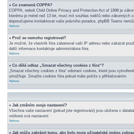
» Co znamená COPPA?
COPPA, neboli Child Online Privacy and Protection Act of 1998 je zákon
kterému je méně než 13 let, musí mít souhlas rodičů nebo zákonných zástu
doporučujeme kontaktovat vaše právního poradce, phpBB Teams nemůže
Nahoru
» Proč se nemohu registrovat?
Je možné, že vlastník fóra zabanoval vaši IP adresu nebo zakázal použit
další informace kontaktuje administrátora fóra.
Nahoru
» Co dělá odkaz „Smazat všechny cookies z fóra“?
„Smazat všechny cookies z fóra“ odstraní cookies, které jsou vytvořené
umožňuje. Smažte cookies fóra pokud máte potíže s přihlašováním.
Nahoru
» Jak změním svoje nastavení?
Všechna vaše nastavení (pokud jste registrováni) jsou uložena v datab
veškerá svá nastavení.
Nahoru
» Jak můžu zabránit tomu, aby bylo moje uživatelské jméno zobraz