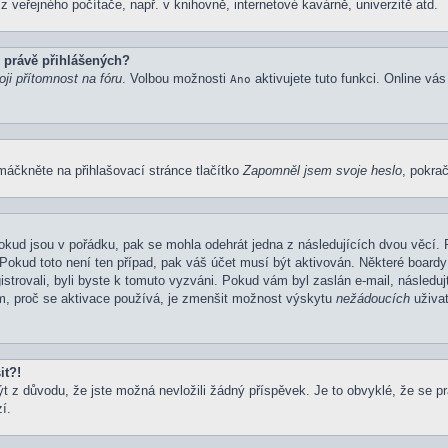
 veřejného počítače, např. v knihovně, internetové kavárně, univerzitě atd.
 právě přihlášených?
ji přítomnost na fóru
. Volbou možnosti
aktivujete tuto funkci. Online vá
Ano
máčkněte na přihlašovací stránce tlačítko
Zapomněl jsem svoje heslo
, pokrač
okud jsou v pořádku, pak se mohla odehrát jedna z následujících dvou věcí. 
Pokud toto není ten případ, pak váš účet musí být aktivován. Některé boardy
gistrovali, byli byste k tomuto vyzváni. Pokud vám byl zaslán e-mail, následu
em, proč se aktivace používá, je zmenšit možnost výskytu
nežádoucích
uživat
it?!
z důvodu, že jste možná nevložili žádný příspěvek. Je to obvyklé, že se prav
í.