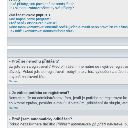
Přílohy
Jaké přílohy jsou povolené na tomto fóru?
Jak si mohu zobrazit všechny své přílohy?
Záležitosti okolo phpBB 3
Kdo napsal tento program?
Proč není k dispozici funkce X?
Koho mám kontaktovat ohledně obtěžujících e-mailů nebo právních záležitost
Jak můžu kontaktovat administrátora fóra?
» Proč se nemohu přihlásit?
Už jste se zaregistrovali? Před přihlášením je nutné se nejdříve regist
důvody. Pokud jste se registrovali, nebyli jste z fóra vyloučeni a stál
chybné nastavení fóra.
Nahoru
» Je vůbec potřeba se registrovat?
Nemusíte. Je na administrátorovi fóra, jestli je potřeba se registrova
soukromé zprávy, posílání e-mailů uživatelům, přihlášení do skupin, atd.
Nahoru
» Proč jsem automaticky odhlášen?
Pokud nezaškrtnete tlačítko
Přihlásit automaticky při příští návštěvě
, b