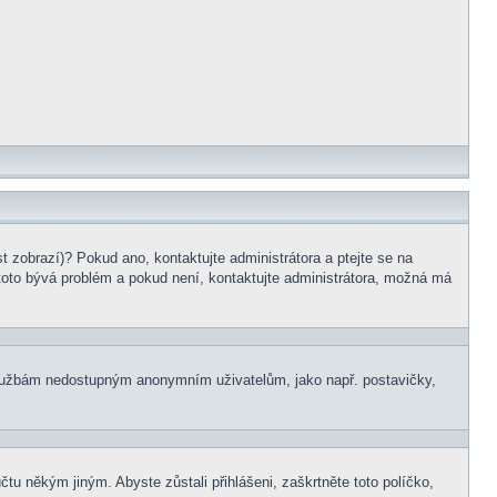
t zobrazí)? Pokud ano, kontaktujte administrátora a ptejte se na
le toto bývá problém a pokud není, kontaktujte administrátora, možná má
m službám nedostupným anonymním uživatelům, jako např. postavičky,
čtu někým jiným. Abyste zůstali přihlášeni, zaškrtněte toto políčko,