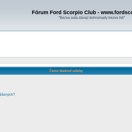
Fórum Ford Scorpio Club - www.fordsc
"Bezva auta dávají dohromady bezva lidi"
Často kladené otázky
lášených?