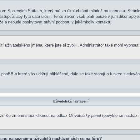
 ve Spojených Státech, který má za úkol chránit mládež na internetu. Stránky
pců, aby tyto data uložil. Tento zákon však platí pouze v jurisdikci Spojených
 a nebude poskytovat právni podporu v jakémkoliv kontextu.
í uživatelského jména, které jste si zvolili. Administrátor také mohl vypnout
 phpBB a které vás udržují přihlášené, dále se také starají o funkce sledová
Uživatelská nastavení
ázi. Ke změně stačí kliknout na odkaz
Uživatelský panel
(obvykle se nachází 
eno na seznamu uživatelů nacházejících se na fóru?