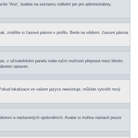
víte “Ano”, budete na seznamu viditelní jen pro administrátory,
tak, změňte si časové pásmo v profilu. Berte na vědomí, časové pásma
í čas, v uživatelském panelu máte ruční možnost přepnout mezi těmito
átorem opraven.
. Pokud lokalizace ve vašem jazyce neexistuje, můžete vytvořit nový
rátorovi a nastavených oprávněních. Avatar si mohou nastavit pouze