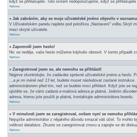
když se přihlašujete. Toto ovšem nedoporučujeme, když se přihlašujete z
Nahoru
» Jak zabráním, aby se moje uživatelské jméno objevilo v seznamu
V Uživatelském panelu najdete pod položkou „Nastavení“ volbu
Skrýt mo
mezi skryté uživatele.
Nahoru
» Zapomněl jsem heslo!
Nic se neděje, vaše heslo můžeme kdykoliv obnovit. V tomto případě z
Nahoru
» Zaregistroval jsem se, ale nemohu se přihlásit!
Nejprve zkontrolujte, že zadáváte správné uživatelské jméno a heslo. P
…a je mi méně než 13 let
, budete muset následovat zaslané instrukce. 
administrátorem před tím, než se budete moci přihlásit. Když jste se re
ujistěte se, že vámi zadaná e-mailová adresa je platná. Jedním důvod
adresa, kterou jste použili je platná, kontaktujte administrátora boardu.
Nahoru
» V minulosti jsem se zaregistroval, ovšem nyní se nemohu přihlás
Nejspíše administrátor z nějakého důvodu smazal váš účet. To mohlo být 
velikost databáze. Zkuste se zaregistrovat znovu a zapojte se do diskuz
Nahoru