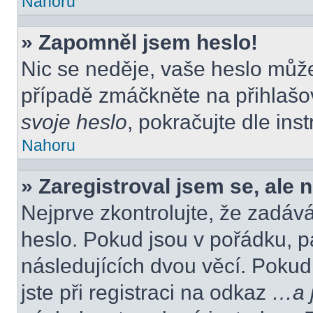
Nahoru
» Zapomněl jsem heslo!
Nic se neděje, vaše heslo můž
případě zmáčkněte na přihlašov
svoje heslo
, pokračujte dle ins
Nahoru
» Zaregistroval jsem se, ale 
Nejprve zkontrolujte, že zadáv
heslo. Pokud jsou v pořádku, p
následujících dvou věcí. Poku
jste při registraci na odkaz
…a j