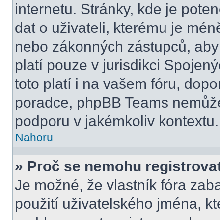
internetu. Stránky, kde je pot
dat o uživateli, kterému je mén
nebo zákonných zástupců, aby t
platí pouze v jurisdikci Spojenýc
toto platí i na vašem fóru, do
poradce, phpBB Teams nemůže
podporu v jakémkoliv kontextu.
Nahoru
» Proč se nemohu registrova
Je možné, že vlastník fóra zab
použití uživatelského jména, kter