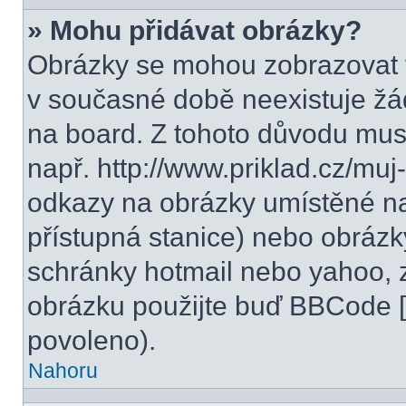
» Mohu přidávat obrázky?
Obrázky se mohou zobrazovat v
v současné době neexistuje žá
na board. Z tohoto důvodu mus
např. http://www.priklad.cz/mu
odkazy na obrázky umístěné na
přístupná stanice) nebo obrázk
schránky hotmail nebo yahoo, 
obrázku použijte buď BBCode [i
povoleno).
Nahoru