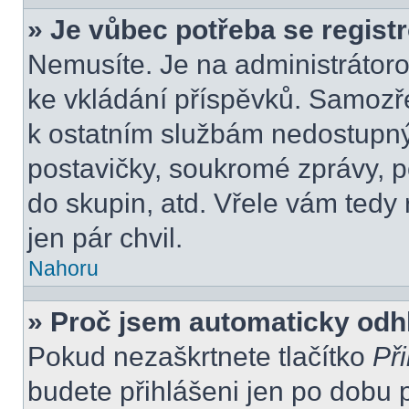
» Je vůbec potřeba se regist
Nemusíte. Je na administrátorovi
ke vkládání příspěvků. Samozře
k ostatním službám nedostupn
postavičky, soukromé zprávy, po
do skupin, atd. Vřele vám tedy
jen pár chvil.
Nahoru
» Proč jsem automaticky odh
Pokud nezaškrtnete tlačítko
Při
budete přihlášeni jen po dobu 