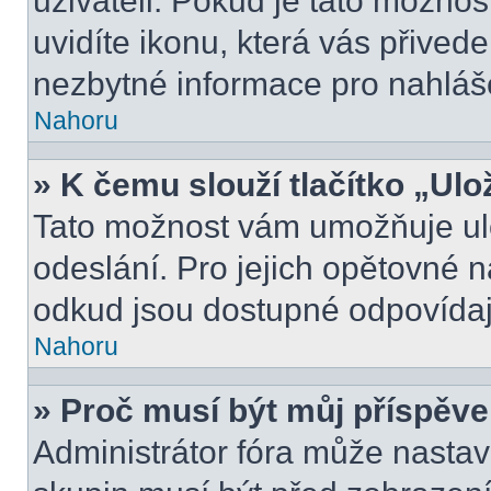
uživateli. Pokud je tato možno
uvidíte ikonu, která vás přived
nezbytné informace pro nahláš
Nahoru
» K čemu slouží tlačítko „Ulo
Tato možnost vám umožňuje ulo
odeslání. Pro jejich opětovné n
odkud jsou dostupné odpovídají
Nahoru
» Proč musí být můj příspěv
Administrátor fóra může nastav