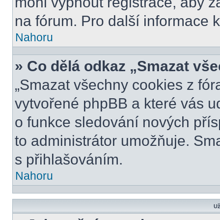
mohl vypnout registrace, aby z
na fórum. Pro další informace k
Nahoru
» Co dělá odkaz „Smazat vše
„Smazat všechny cookies z fóra
vytvořené phpBB a které vás udr
o funkce sledování nových pří
to administrátor umožňuje. Sm
s přihlašováním.
Nahoru
Už