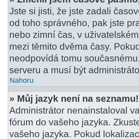
Jste si jisti, že jste zadali čas
od toho správného, pak jste pr
nebo zimní čas, v uživatelské
mezi těmito dvěma časy. Poku
neodpovídá tomu současnému, 
serveru a musí být administrát
Nahoru
» Můj jazyk není na seznamu!
Administrátor nenainstaloval va
fórum do vašeho jazyka. Zkuste
vašeho jazyka. Pokud lokalizac