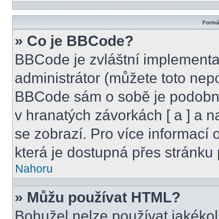
Formát
» Co je BBCode?
BBCode je zvláštní implementa
administrátor (můžete toto nepo
BBCode sám o sobě je podobný
v hranatých závorkách [ a ] a na
se zobrazí. Pro více informací
která je dostupná přes stránku 
Nahoru
» Můžu používat HTML?
Bohužel nelze používat jakékol