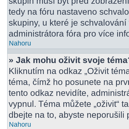
skupin musí být před zobrazen
tedy na fóru nastaveno schvalo
skupiny, u které je schvalován
administrátora fóra pro více inf
Nahoru
» Jak mohu oživit svoje téma
Kliknutím na odkaz „Oživit téma
téma, čímž ho posunete na prv
tento odkaz nevidíte, administ
vypnul. Téma můžete „oživit“ t
dbejte na to, abyste neporušili 
Nahoru