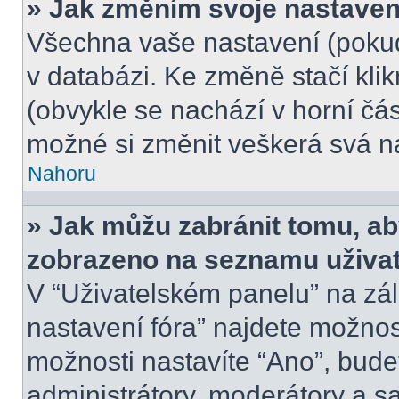
» Jak změním svoje nastaven
Všechna vaše nastavení (pokud 
v databázi. Ke změně stačí kli
(obvykle se nachází v horní čás
možné si změnit veškerá svá n
Nahoru
» Jak můžu zabránit tomu, ab
zobrazeno na seznamu uživate
V “Uživatelském panelu” na zá
nastavení fóra” najdete možno
možnosti nastavíte “Ano”, bude
administrátory, moderátory a s