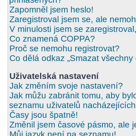
Zapomněl jsem heslo!
Zaregistroval jsem se, ale nemohu
V minulosti jsem se zaregistrova
Co znamená COPPA?
Proč se nemohu registrovat?
Co dělá odkaz „Smazat všechny c
Uživatelská nastavení
Jak změním svoje nastavení?
Jak můžu zabránit tomu, aby byl
seznamu uživatelů nacházejících
Časy jsou špatně!
Změnil jsem časové pásmo, ale je
Můj jazyk není na seznamu!