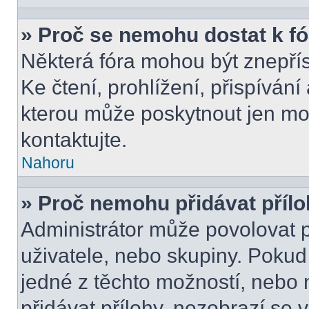
» Proč se nemohu dostat k f
Některá fóra mohou být znepří
Ke čtení, prohlížení, přispívání 
kterou může poskytnout jen mod
kontaktujte.
Nahoru
» Proč nemohu přidávat příl
Administrátor může povolovat př
uživatele, nebo skupiny. Poku
jedné z těchto možností, nebo 
přidávat přílohy, nezobrazí se 