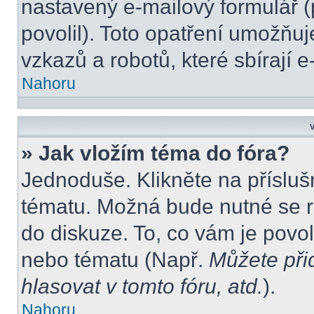
nastavený e-mailový formulář (
povolil). Toto opatření umožňu
vzkazů a robotů, které sbírají 
Nahoru
V
» Jak vložím téma do fóra?
Jednoduše. Klikněte na přísluš
tématu. Možná bude nutné se re
do diskuze. To, co vám je povo
nebo tématu (Např.
Můžete při
hlasovat v tomto fóru, atd.
).
Nahoru