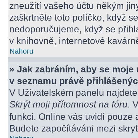
zneužití vašeho účtu někým jiný
zaškrtněte toto políčko, když s
nedoporučujeme, když se přihla
v knihovně, internetové kavárně
Nahoru
» Jak zabráním, aby se moje 
v seznamu právě přihlášený
V Uživatelském panelu najdete
Skrýt moji přítomnost na fóru
. 
funkci. Online vás uvidí pouze 
Budete započítáváni mezi skryt