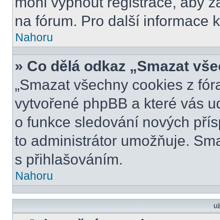
mohl vypnout registrace, aby z
na fórum. Pro další informace k
Nahoru
» Co dělá odkaz „Smazat vše
„Smazat všechny cookies z fóra
vytvořené phpBB a které vás udr
o funkce sledování nových pří
to administrátor umožňuje. Sm
s přihlašováním.
Nahoru
Už