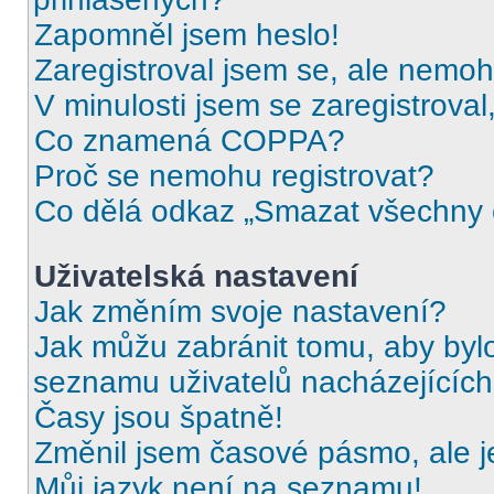
Zapomněl jsem heslo!
Zaregistroval jsem se, ale nemohu
V minulosti jsem se zaregistrova
Co znamená COPPA?
Proč se nemohu registrovat?
Co dělá odkaz „Smazat všechny c
Uživatelská nastavení
Jak změním svoje nastavení?
Jak můžu zabránit tomu, aby byl
seznamu uživatelů nacházejících
Časy jsou špatně!
Změnil jsem časové pásmo, ale je
Můj jazyk není na seznamu!