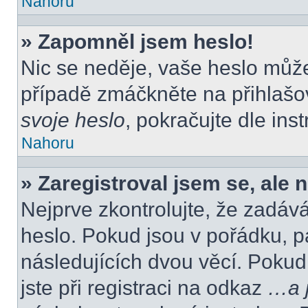
Nahoru
» Zapomněl jsem heslo!
Nic se neděje, vaše heslo můž
případě zmáčkněte na přihlašov
svoje heslo
, pokračujte dle ins
Nahoru
» Zaregistroval jsem se, ale 
Nejprve zkontrolujte, že zadáv
heslo. Pokud jsou v pořádku, p
následujících dvou věcí. Poku
jste při registraci na odkaz
…a j