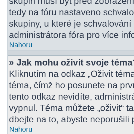
skupin musí být před zobrazen
tedy na fóru nastaveno schvalo
skupiny, u které je schvalován
administrátora fóra pro více inf
Nahoru
» Jak mohu oživit svoje téma
Kliknutím na odkaz „Oživit téma
téma, čímž ho posunete na prv
tento odkaz nevidíte, administ
vypnul. Téma můžete „oživit“ t
dbejte na to, abyste neporušili 
Nahoru