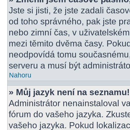
Jste si jisti, že jste zadali čas
od toho správného, pak jste pr
nebo zimní čas, v uživatelské
mezi těmito dvěma časy. Poku
neodpovídá tomu současnému, 
serveru a musí být administrát
Nahoru
» Můj jazyk není na seznamu!
Administrátor nenainstaloval va
fórum do vašeho jazyka. Zkuste
vašeho jazyka. Pokud lokalizac