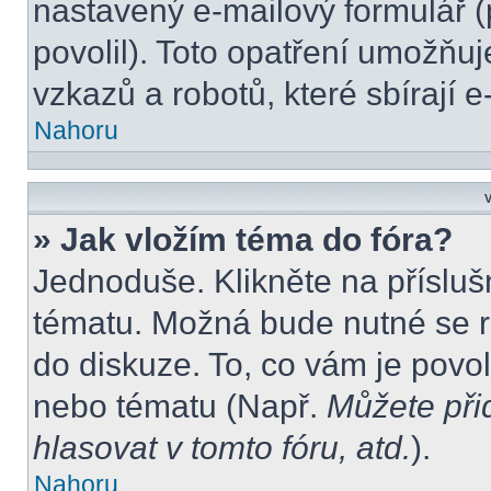
nastavený e-mailový formulář (
povolil). Toto opatření umožňu
vzkazů a robotů, které sbírají 
Nahoru
V
» Jak vložím téma do fóra?
Jednoduše. Klikněte na přísluš
tématu. Možná bude nutné se re
do diskuze. To, co vám je povo
nebo tématu (Např.
Můžete při
hlasovat v tomto fóru, atd.
).
Nahoru