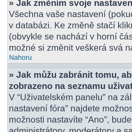
» Jak změním svoje nastaven
Všechna vaše nastavení (pokud 
v databázi. Ke změně stačí kli
(obvykle se nachází v horní čás
možné si změnit veškerá svá n
Nahoru
» Jak můžu zabránit tomu, ab
zobrazeno na seznamu uživate
V “Uživatelském panelu” na zá
nastavení fóra” najdete možno
možnosti nastavíte “Ano”, bude
administrátory, moderátory a s