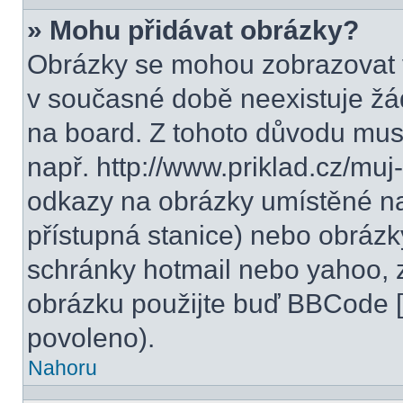
» Mohu přidávat obrázky?
Obrázky se mohou zobrazovat v
v současné době neexistuje žá
na board. Z tohoto důvodu mus
např. http://www.priklad.cz/mu
odkazy na obrázky umístěné na
přístupná stanice) nebo obrázk
schránky hotmail nebo yahoo, 
obrázku použijte buď BBCode [i
povoleno).
Nahoru