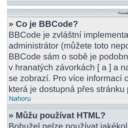
Formát
» Co je BBCode?
BBCode je zvláštní implementa
administrátor (můžete toto nepo
BBCode sám o sobě je podobný
v hranatých závorkách [ a ] a na
se zobrazí. Pro více informací
která je dostupná přes stránku 
Nahoru
» Můžu používat HTML?
Bohužel nelze používat jakékol