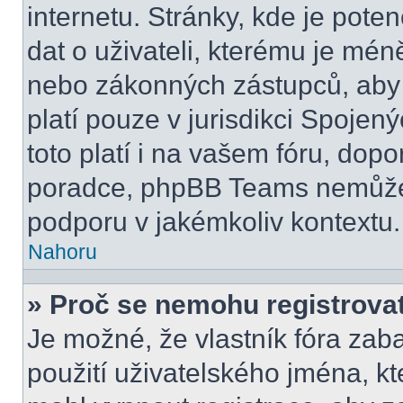
internetu. Stránky, kde je pot
dat o uživateli, kterému je mén
nebo zákonných zástupců, aby t
platí pouze v jurisdikci Spojenýc
toto platí i na vašem fóru, do
poradce, phpBB Teams nemůže
podporu v jakémkoliv kontextu.
Nahoru
» Proč se nemohu registrova
Je možné, že vlastník fóra zab
použití uživatelského jména, kter