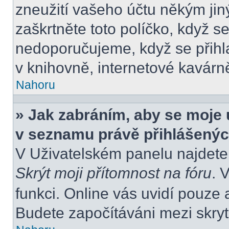
zneužití vašeho účtu někým jiný
zaškrtněte toto políčko, když s
nedoporučujeme, když se přihla
v knihovně, internetové kavárně
Nahoru
» Jak zabráním, aby se moje 
v seznamu právě přihlášený
V Uživatelském panelu najdete
Skrýt moji přítomnost na fóru
. 
funkci. Online vás uvidí pouze 
Budete započítáváni mezi skryt