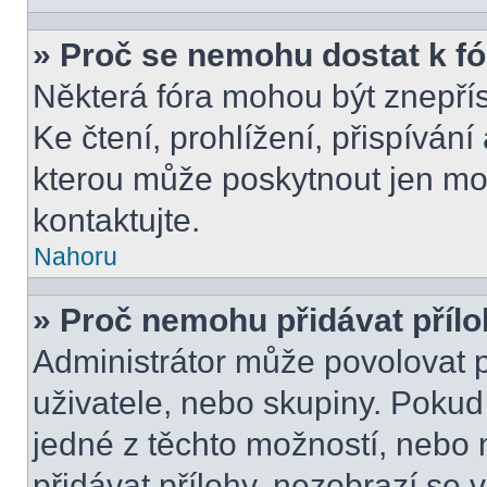
» Proč se nemohu dostat k f
Některá fóra mohou být znepří
Ke čtení, prohlížení, přispívání 
kterou může poskytnout jen mod
kontaktujte.
Nahoru
» Proč nemohu přidávat příl
Administrátor může povolovat př
uživatele, nebo skupiny. Poku
jedné z těchto možností, nebo 
přidávat přílohy, nezobrazí se 