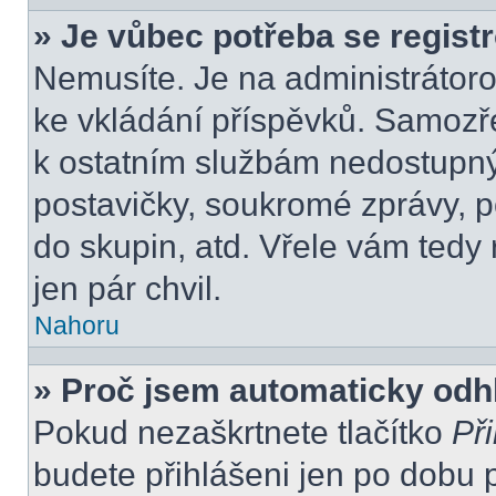
» Je vůbec potřeba se regist
Nemusíte. Je na administrátorovi
ke vkládání příspěvků. Samozře
k ostatním službám nedostupn
postavičky, soukromé zprávy, po
do skupin, atd. Vřele vám tedy
jen pár chvil.
Nahoru
» Proč jsem automaticky odh
Pokud nezaškrtnete tlačítko
Při
budete přihlášeni jen po dobu 