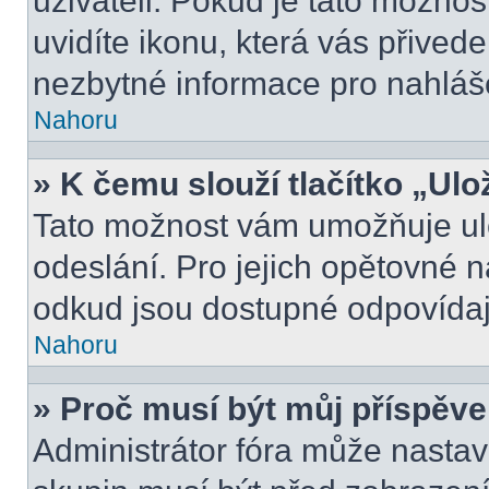
uživateli. Pokud je tato možno
uvidíte ikonu, která vás přived
nezbytné informace pro nahláš
Nahoru
» K čemu slouží tlačítko „Ulo
Tato možnost vám umožňuje ulo
odeslání. Pro jejich opětovné n
odkud jsou dostupné odpovídají
Nahoru
» Proč musí být můj příspěv
Administrátor fóra může nastav