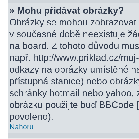
» Mohu přidávat obrázky?
Obrázky se mohou zobrazovat v
v současné době neexistuje žá
na board. Z tohoto důvodu mus
např. http://www.priklad.cz/mu
odkazy na obrázky umístěné na
přístupná stanice) nebo obrázk
schránky hotmail nebo yahoo, 
obrázku použijte buď BBCode [i
povoleno).
Nahoru