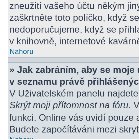
zneužití vašeho účtu někým jiný
zaškrtněte toto políčko, když s
nedoporučujeme, když se přihla
v knihovně, internetové kavárně
Nahoru
» Jak zabráním, aby se moje 
v seznamu právě přihlášený
V Uživatelském panelu najdete
Skrýt moji přítomnost na fóru
. 
funkci. Online vás uvidí pouze 
Budete započítáváni mezi skryt