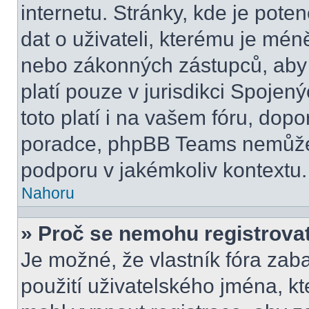
internetu. Stránky, kde je pot
dat o uživateli, kterému je mén
nebo zákonných zástupců, aby t
platí pouze v jurisdikci Spojenýc
toto platí i na vašem fóru, do
poradce, phpBB Teams nemůže
podporu v jakémkoliv kontextu.
Nahoru
» Proč se nemohu registrova
Je možné, že vlastník fóra zab
použití uživatelského jména, kter