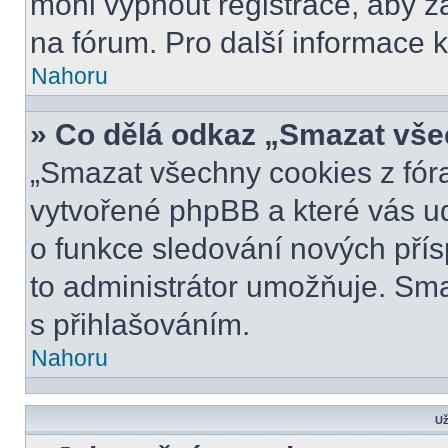
mohl vypnout registrace, aby z
na fórum. Pro další informace k
Nahoru
» Co dělá odkaz „Smazat vše
„Smazat všechny cookies z fóra
vytvořené phpBB a které vás udr
o funkce sledování nových pří
to administrátor umožňuje. Sm
s přihlašováním.
Nahoru
Už