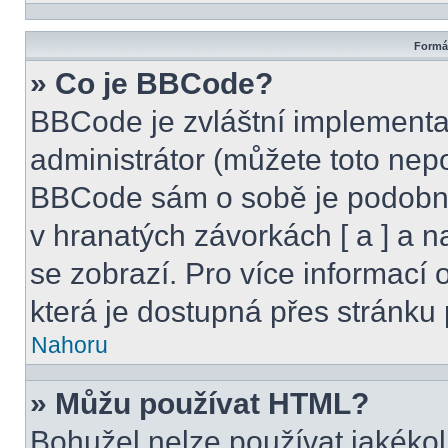
Formát
» Co je BBCode?
BBCode je zvláštní implementa
administrátor (můžete toto nepo
BBCode sám o sobě je podobný
v hranatých závorkách [ a ] a na
se zobrazí. Pro více informací
která je dostupná přes stránku 
Nahoru
» Můžu používat HTML?
Bohužel nelze používat jakékol