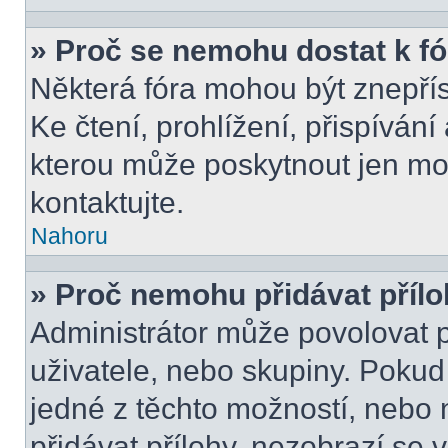
» Proč se nemohu dostat k f
Některá fóra mohou být znepří
Ke čtení, prohlížení, přispívání 
kterou může poskytnout jen mod
kontaktujte.
Nahoru
» Proč nemohu přidávat příl
Administrátor může povolovat př
uživatele, nebo skupiny. Poku
jedné z těchto možností, nebo 
přidávat přílohy, nezobrazí se 