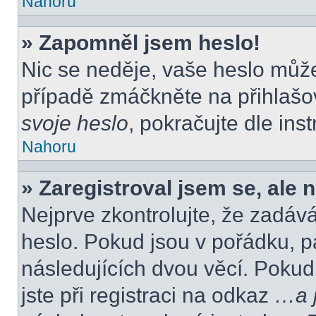
Nahoru
» Zapomněl jsem heslo!
Nic se neděje, vaše heslo můž
případě zmáčkněte na přihlašov
svoje heslo
, pokračujte dle ins
Nahoru
» Zaregistroval jsem se, ale 
Nejprve zkontrolujte, že zadáv
heslo. Pokud jsou v pořádku, p
následujících dvou věcí. Poku
jste při registraci na odkaz
…a j