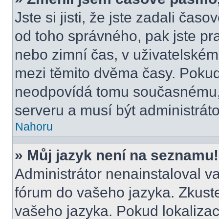
Jste si jisti, že jste zadali čas
od toho správného, pak jste pr
nebo zimní čas, v uživatelské
mezi těmito dvěma časy. Poku
neodpovídá tomu současnému, 
serveru a musí být administrát
Nahoru
» Můj jazyk není na seznamu!
Administrátor nenainstaloval va
fórum do vašeho jazyka. Zkuste
vašeho jazyka. Pokud lokalizac