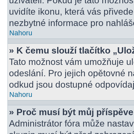
uživateli. Pokud je tato možno
uvidíte ikonu, která vás přived
nezbytné informace pro nahláš
Nahoru
» K čemu slouží tlačítko „Ulo
Tato možnost vám umožňuje ulo
odeslání. Pro jejich opětovné n
odkud jsou dostupné odpovídají
Nahoru
» Proč musí být můj příspěv
Administrátor fóra může nastav