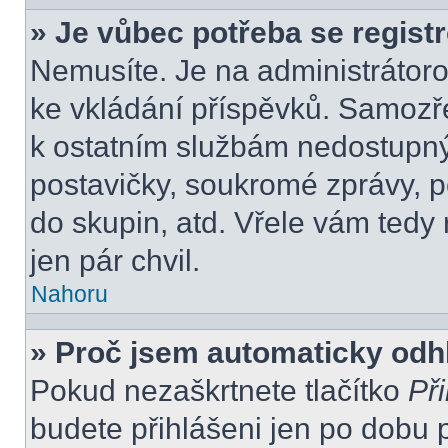
» Je vůbec potřeba se regist
Nemusíte. Je na administrátorovi
ke vkládání příspěvků. Samozře
k ostatním službám nedostupn
postavičky, soukromé zprávy, po
do skupin, atd. Vřele vám tedy
jen pár chvil.
Nahoru
» Proč jsem automaticky odh
Pokud nezaškrtnete tlačítko
Při
budete přihlášeni jen po dobu 