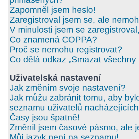
Zapomněl jsem heslo!
Zaregistroval jsem se, ale nemohu
V minulosti jsem se zaregistrova
Co znamená COPPA?
Proč se nemohu registrovat?
Co dělá odkaz „Smazat všechny c
Uživatelská nastavení
Jak změním svoje nastavení?
Jak můžu zabránit tomu, aby byl
seznamu uživatelů nacházejících
Časy jsou špatně!
Změnil jsem časové pásmo, ale je
Můj jazyk není na seznamu!