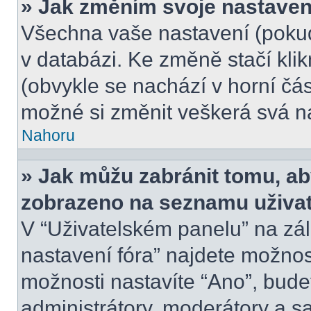
» Jak změním svoje nastaven
Všechna vaše nastavení (pokud 
v databázi. Ke změně stačí kli
(obvykle se nachází v horní čás
možné si změnit veškerá svá n
Nahoru
» Jak můžu zabránit tomu, ab
zobrazeno na seznamu uživate
V “Uživatelském panelu” na zá
nastavení fóra” najdete možno
možnosti nastavíte “Ano”, bude
administrátory, moderátory a s