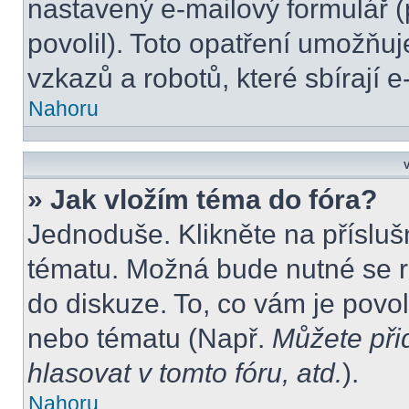
nastavený e-mailový formulář (
povolil). Toto opatření umožňu
vzkazů a robotů, které sbírají 
Nahoru
V
» Jak vložím téma do fóra?
Jednoduše. Klikněte na přísluš
tématu. Možná bude nutné se re
do diskuze. To, co vám je povo
nebo tématu (Např.
Můžete při
hlasovat v tomto fóru, atd.
).
Nahoru