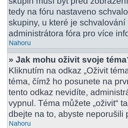
skupin musí být před zobrazen
tedy na fóru nastaveno schvalo
skupiny, u které je schvalován
administrátora fóra pro více inf
Nahoru
» Jak mohu oživit svoje téma
Kliknutím na odkaz „Oživit téma
téma, čímž ho posunete na prv
tento odkaz nevidíte, administ
vypnul. Téma můžete „oživit“ t
dbejte na to, abyste neporušili 
Nahoru