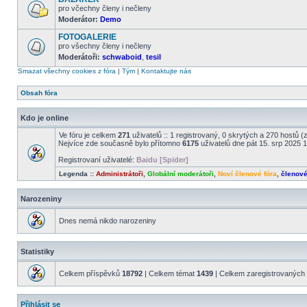
příspěvky
pro včechny členy i nečleny
Moderátor:
Demo
Žádné
nové
FOTOGALERIE
příspěvky
pro všechny členy i nečleny
Moderátoři:
schwaboid
,
tesil
Žádné
nové
Smazat všechny cookies z fóra
|
Tým
|
Kontaktujte nás
příspěvky
Obsah fóra
Kdo je online
Ve fóru je celkem
271
uživatelů :: 1 registrovaný, 0 skrytých a 270 hostů 
Nejvíce zde současně bylo přítomno
6175
uživatelů dne pát 15. srp 2025 
Registrovaní uživatelé:
Baidu [Spider]
Legenda ::
Administrátoři
,
Globální moderátoři
,
Noví členové fóra
,
členov
Narozeniny
Dnes nemá nikdo narozeniny
Statistiky
Celkem příspěvků
18792
| Celkem témat
1439
| Celkem zaregistrovaných 
Přihlásit se