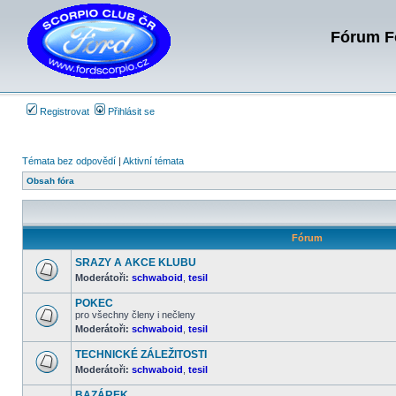
Fórum Fo
Registrovat
Přihlásit se
Témata bez odpovědí
|
Aktivní témata
Obsah fóra
Fórum
SRAZY A AKCE KLUBU
Moderátoři:
schwaboid
,
tesil
Žádné
nové
POKEC
příspěvky
pro všechny členy i nečleny
Moderátoři:
schwaboid
,
tesil
Žádné
nové
příspěvky
TECHNICKÉ ZÁLEŽITOSTI
Moderátoři:
schwaboid
,
tesil
Žádné
nové
BAZÁREK