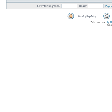
Uživatelské jméno:
Heslo:
Zapom
Nové příspěvky
Nové
Založeno na
php
příspěvky
Čes