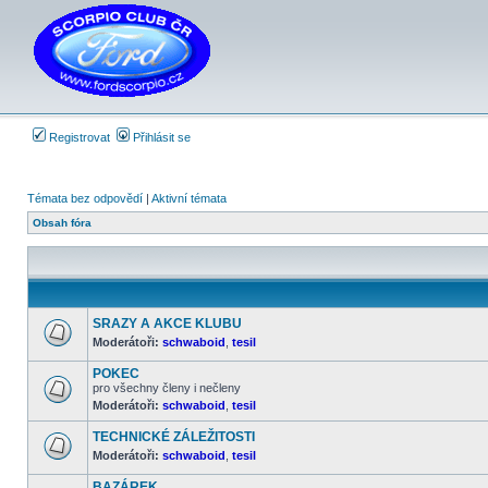
Registrovat
Přihlásit se
Témata bez odpovědí
|
Aktivní témata
Obsah fóra
SRAZY A AKCE KLUBU
Moderátoři:
schwaboid
,
tesil
Žádné
nové
POKEC
příspěvky
pro všechny členy i nečleny
Moderátoři:
schwaboid
,
tesil
Žádné
nové
příspěvky
TECHNICKÉ ZÁLEŽITOSTI
Moderátoři:
schwaboid
,
tesil
Žádné
nové
BAZÁREK