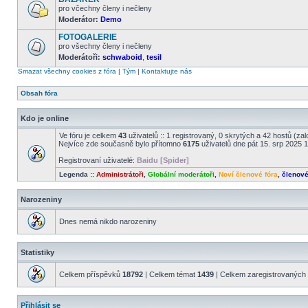
příspěvky
pro včechny členy i nečleny
Moderátor:
Demo
Žádné
nové
FOTOGALERIE
příspěvky
pro všechny členy i nečleny
Moderátoři:
schwaboid
,
tesil
Žádné
nové
Smazat všechny cookies z fóra
|
Tým
|
Kontaktujte nás
příspěvky
Obsah fóra
Kdo je online
Ve fóru je celkem
43
uživatelů :: 1 registrovaný, 0 skrytých a 42 hostů (za
Nejvíce zde současně bylo přítomno
6175
uživatelů dne pát 15. srp 2025 
Registrovaní uživatelé:
Baidu [Spider]
Legenda ::
Administrátoři
,
Globální moderátoři
,
Noví členové fóra
,
členov
Narozeniny
Dnes nemá nikdo narozeniny
Statistiky
Celkem příspěvků
18792
| Celkem témat
1439
| Celkem zaregistrovaných 
Přihlásit se