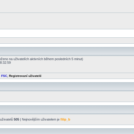
loženo na uživatelích aktivních během posledních 5 minut)
18:32:59
é FSC
,
Registrovaní uživatelé
uživatelů
505
| Nejnovějším uživatelem je
filip_b