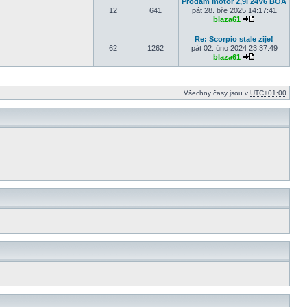
Prodám motor 2,9i 24V6 BOA
12
641
pát 28. bře 2025 14:17:41
blaza61
Zobrazit posled
Re: Scorpio stale zije!
62
1262
pát 02. úno 2024 23:37:49
blaza61
Zobrazit posled
Všechny časy jsou v
UTC+01:00