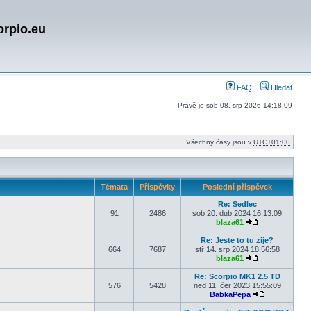
orpio.eu
FAQ
Hledat
Právě je sob 08. srp 2026 14:18:09
Všechny časy jsou v
UTC+01:00
Témata
Příspěvky
Poslední příspěvek
Re: Sedlec
91
2486
sob 20. dub 2024 16:13:09
blaza61
Zobrazit posled
Re: Jeste to tu zije?
664
7687
stř 14. srp 2024 18:56:58
blaza61
Zobrazit posled
Re: Scorpio MK1 2.5 TD
576
5428
ned 11. čer 2023 15:55:09
BabkaPepa
Zobrazit posl