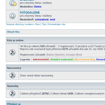
příspěvky
pro včechny členy i nečleny
Moderátor:
Demo
Žádné
nové
FOTOGALERIE
příspěvky
pro všechny členy i nečleny
Moderátoři:
schwaboid
,
tesil
Žádné
nové
Smazat všechny cookies z fóra
|
Tým
|
Kontaktujte nás
příspěvky
Obsah fóra
Kdo je online
Ve fóru je celkem
519
uživatelů :: 2 registrovaní, 0 skrytých a 517 hostů (
Nejvíce zde současně bylo přítomno
6175
uživatelů dne pát 15. srp 2025 
Registrovaní uživatelé:
Baidu [Spider]
,
Google [Bot]
Legenda ::
Administrátoři
,
Globální moderátoři
,
Noví členové fóra
,
členov
Narozeniny
Dnes nemá nikdo narozeniny
Statistiky
Celkem příspěvků
18792
| Celkem témat
1439
| Celkem zaregistrovaných 
Přihlásit se