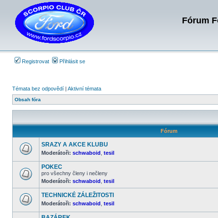
Fórum Fo
Registrovat
Přihlásit se
Témata bez odpovědí
|
Aktivní témata
Obsah fóra
Fórum
SRAZY A AKCE KLUBU
Moderátoři:
schwaboid
,
tesil
Žádné
nové
POKEC
příspěvky
pro všechny členy i nečleny
Moderátoři:
schwaboid
,
tesil
Žádné
nové
příspěvky
TECHNICKÉ ZÁLEŽITOSTI
Moderátoři:
schwaboid
,
tesil
Žádné
nové
BAZÁREK