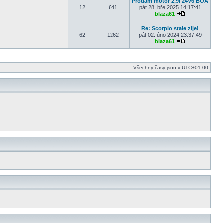
Prodám motor 2,9i 24V6 BOA
12
641
pát 28. bře 2025 14:17:41
blaza61
Zobrazit posled
Re: Scorpio stale zije!
62
1262
pát 02. úno 2024 23:37:49
blaza61
Zobrazit posled
Všechny časy jsou v
UTC+01:00