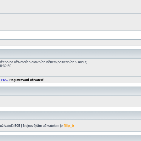
loženo na uživatelích aktivních během posledních 5 minut)
18:32:59
é FSC
,
Registrovaní uživatelé
uživatelů
505
| Nejnovějším uživatelem je
filip_b