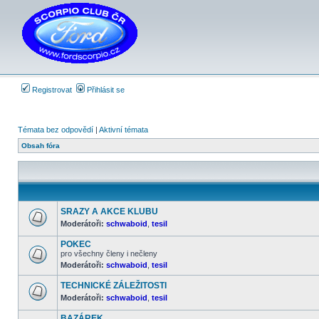
Registrovat
Přihlásit se
Témata bez odpovědí
|
Aktivní témata
Obsah fóra
SRAZY A AKCE KLUBU
Moderátoři:
schwaboid
,
tesil
Žádné
nové
POKEC
příspěvky
pro všechny členy i nečleny
Moderátoři:
schwaboid
,
tesil
Žádné
nové
příspěvky
TECHNICKÉ ZÁLEŽITOSTI
Moderátoři:
schwaboid
,
tesil
Žádné
nové
BAZÁREK