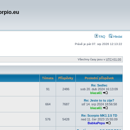
orpio.eu
FAQ
Hledat
Právě je pát 07. srp 2026 12:13:22
Všechny časy jsou v
UTC+01:00
Témata
Příspěvky
Poslední příspěvek
Re: Sedlec
91
2486
sob 20. dub 2024 16:13:09
blaza61
Zobrazit posled
Re: Jeste to tu zije?
664
7687
stř 14. srp 2024 18:56:58
blaza61
Zobrazit posled
Re: Scorpio MK1 2.5 TD
576
5428
ned 11. čer 2023 15:55:09
BabkaPepa
Zobrazit posl