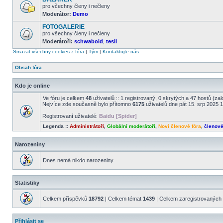
příspěvky
pro včechny členy i nečleny
Moderátor:
Demo
Žádné
nové
FOTOGALERIE
příspěvky
pro všechny členy i nečleny
Moderátoři:
schwaboid
,
tesil
Žádné
nové
Smazat všechny cookies z fóra
|
Tým
|
Kontaktujte nás
příspěvky
Obsah fóra
Kdo je online
Ve fóru je celkem
48
uživatelů :: 1 registrovaný, 0 skrytých a 47 hostů (za
Nejvíce zde současně bylo přítomno
6175
uživatelů dne pát 15. srp 2025 
Registrovaní uživatelé:
Baidu [Spider]
Legenda ::
Administrátoři
,
Globální moderátoři
,
Noví členové fóra
,
členov
Narozeniny
Dnes nemá nikdo narozeniny
Statistiky
Celkem příspěvků
18792
| Celkem témat
1439
| Celkem zaregistrovaných 
Přihlásit se