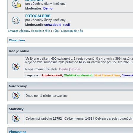
příspěvky
pro včechny členy i nečleny
Moderátor:
Demo
Žádné
nové
FOTOGALERIE
příspěvky
pro všechny členy i nečleny
Moderátoři:
schwaboid
,
tesil
Žádné
nové
Smazat všechny cookies z fóra
|
Tým
|
Kontaktujte nás
příspěvky
Obsah fóra
Kdo je online
Ve fóru je celkem
400
uživatelů :: 1 registrovaný, 0 skrytých a 399 hostů 
Nejvíce zde současně bylo přítomno
6175
uživatelů dne pát 15. srp 2025 
Registrovaní uživatelé:
Baidu [Spider]
Legenda ::
Administrátoři
,
Globální moderátoři
,
Noví členové fóra
,
členov
Narozeniny
Dnes nemá nikdo narozeniny
Statistiky
Celkem příspěvků
18792
| Celkem témat
1439
| Celkem zaregistrovaných 
Přihlásit se