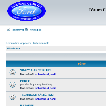
Fórum Fo
Registrovat
Přihlásit se
Témata bez odpovědí
|
Aktivní témata
Obsah fóra
Fórum
SRAZY A AKCE KLUBU
Moderátoři:
schwaboid
,
tesil
Žádné
nové
POKEC
příspěvky
pro všechny členy i nečleny
Moderátoři:
schwaboid
,
tesil
Žádné
nové
příspěvky
TECHNICKÉ ZÁLEŽITOSTI
Moderátoři:
schwaboid
,
tesil
Žádné
nové
BAZÁREK