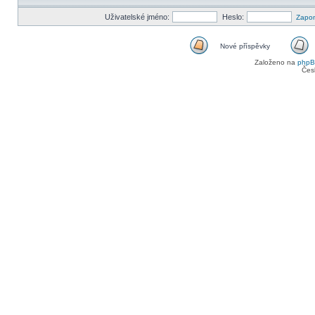
Uživatelské jméno:
Heslo:
Zapom
Nové příspěvky
Nové
Založeno na
php
příspěvky
Čes