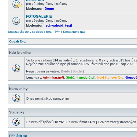
příspěvky
pro včechny členy i nečleny
Moderátor:
Demo
Žádné
nové
FOTOGALERIE
příspěvky
pro všechny členy i nečleny
Moderátoři:
schwaboid
,
tesil
Žádné
nové
Smazat všechny cookies z fóra
|
Tým
|
Kontaktujte nás
příspěvky
Obsah fóra
Kdo je online
Ve fóru je celkem
314
uživatelů :: 1 registrovaný, 0 skrytých a 313 hostů 
Nejvíce zde současně bylo přítomno
6175
uživatelů dne pát 15. srp 2025 
Registrovaní uživatelé:
Baidu [Spider]
Legenda ::
Administrátoři
,
Globální moderátoři
,
Noví členové fóra
,
členov
Narozeniny
Dnes nemá nikdo narozeniny
Statistiky
Celkem příspěvků
18792
| Celkem témat
1439
| Celkem zaregistrovaných 
Přihlásit se