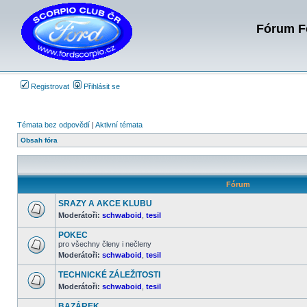
Fórum Fo
Registrovat
Přihlásit se
Témata bez odpovědí
|
Aktivní témata
Obsah fóra
Fórum
SRAZY A AKCE KLUBU
Moderátoři:
schwaboid
,
tesil
Žádné
nové
POKEC
příspěvky
pro všechny členy i nečleny
Moderátoři:
schwaboid
,
tesil
Žádné
nové
příspěvky
TECHNICKÉ ZÁLEŽITOSTI
Moderátoři:
schwaboid
,
tesil
Žádné
nové
BAZÁREK