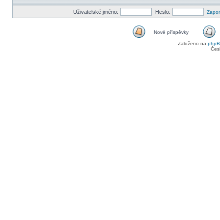
Uživatelské jméno:
Heslo:
Zapom
Nové příspěvky
Nové
Založeno na
php
příspěvky
Čes