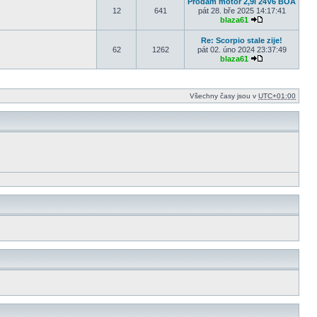
Prodám motor 2,9i 24V6 BOA
12
641
pát 28. bře 2025 14:17:41
blaza61
Zobrazit posled
Re: Scorpio stale zije!
62
1262
pát 02. úno 2024 23:37:49
blaza61
Zobrazit posled
Všechny časy jsou v
UTC+01:00