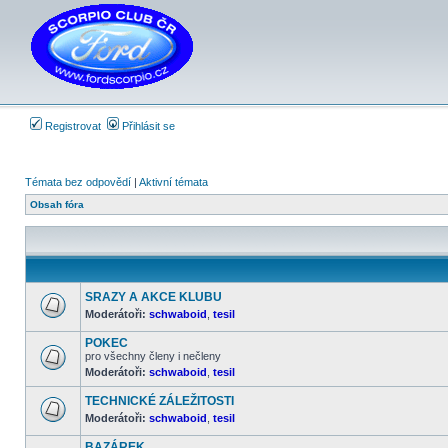
Registrovat
Přihlásit se
Témata bez odpovědí
|
Aktivní témata
Obsah fóra
SRAZY A AKCE KLUBU
Moderátoři:
schwaboid
,
tesil
Žádné
nové
POKEC
příspěvky
pro všechny členy i nečleny
Moderátoři:
schwaboid
,
tesil
Žádné
nové
příspěvky
TECHNICKÉ ZÁLEŽITOSTI
Moderátoři:
schwaboid
,
tesil
Žádné
nové
BAZÁREK