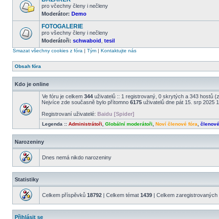
příspěvky
pro včechny členy i nečleny
Moderátor:
Demo
Žádné
nové
FOTOGALERIE
příspěvky
pro všechny členy i nečleny
Moderátoři:
schwaboid
,
tesil
Žádné
nové
Smazat všechny cookies z fóra
|
Tým
|
Kontaktujte nás
příspěvky
Obsah fóra
Kdo je online
Ve fóru je celkem
344
uživatelů :: 1 registrovaný, 0 skrytých a 343 hostů 
Nejvíce zde současně bylo přítomno
6175
uživatelů dne pát 15. srp 2025 
Registrovaní uživatelé:
Baidu [Spider]
Legenda ::
Administrátoři
,
Globální moderátoři
,
Noví členové fóra
,
členov
Narozeniny
Dnes nemá nikdo narozeniny
Statistiky
Celkem příspěvků
18792
| Celkem témat
1439
| Celkem zaregistrovaných 
Přihlásit se