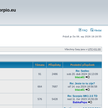
orpio.eu
FAQ
Hledat
Právě je čtv 06. srp 2026 19:16:55
Všechny časy jsou v
UTC+01:00
Témata
Příspěvky
Poslední příspěvek
Re: Sedlec
91
2486
sob 20. dub 2024 16:13:09
blaza61
Zobrazit posled
Re: Jeste to tu zije?
664
7687
stř 14. srp 2024 18:56:58
blaza61
Zobrazit posled
Re: Scorpio MK1 2.5 TD
576
5428
ned 11. čer 2023 15:55:09
BabkaPepa
Zobrazit posl