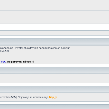
(založeno na uživatelích aktivních během posledních 5 minut)
18:32:59
é FSC
,
Registrovaní uživatelé
uživatelů
505
| Nejnovějším uživatelem je
filip_b