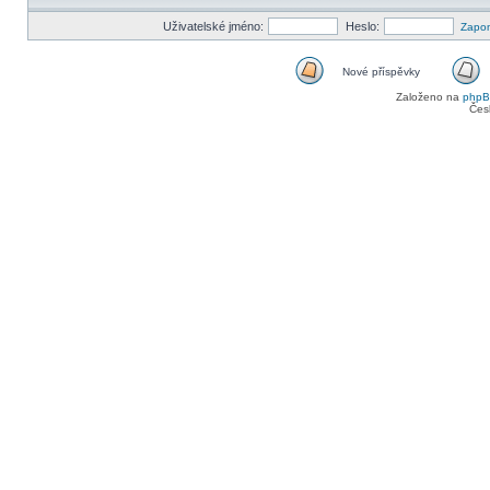
Uživatelské jméno:
Heslo:
Zapom
Nové příspěvky
Nové
Založeno na
php
příspěvky
Čes