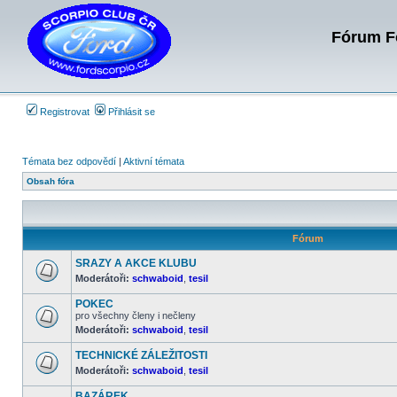
Fórum Fo
Registrovat
Přihlásit se
Témata bez odpovědí
|
Aktivní témata
Obsah fóra
Fórum
SRAZY A AKCE KLUBU
Moderátoři:
schwaboid
,
tesil
Žádné
nové
POKEC
příspěvky
pro všechny členy i nečleny
Moderátoři:
schwaboid
,
tesil
Žádné
nové
příspěvky
TECHNICKÉ ZÁLEŽITOSTI
Moderátoři:
schwaboid
,
tesil
Žádné
nové
BAZÁREK