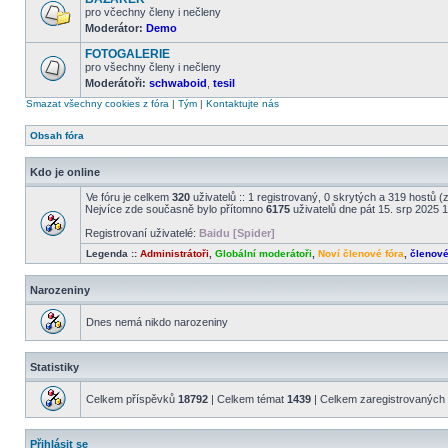
příspěvky
pro včechny členy i nečleny
Moderátor:
Demo
Žádné
nové
FOTOGALERIE
příspěvky
pro všechny členy i nečleny
Moderátoři:
schwaboid
,
tesil
Žádné
nové
Smazat všechny cookies z fóra
|
Tým
|
Kontaktujte nás
příspěvky
Obsah fóra
Kdo je online
Ve fóru je celkem
320
uživatelů :: 1 registrovaný, 0 skrytých a 319 hostů 
Nejvíce zde současně bylo přítomno
6175
uživatelů dne pát 15. srp 2025 
Registrovaní uživatelé:
Baidu [Spider]
Legenda ::
Administrátoři
,
Globální moderátoři
,
Noví členové fóra
,
členov
Narozeniny
Dnes nemá nikdo narozeniny
Statistiky
Celkem příspěvků
18792
| Celkem témat
1439
| Celkem zaregistrovaných 
Přihlásit se