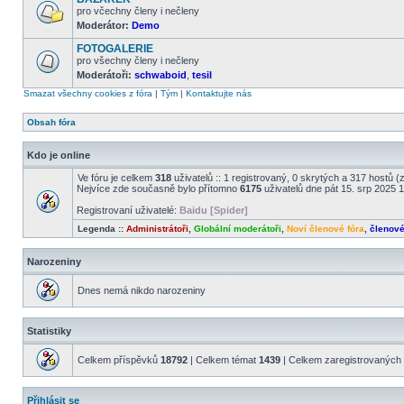
příspěvky
pro včechny členy i nečleny
Moderátor:
Demo
Žádné
nové
FOTOGALERIE
příspěvky
pro všechny členy i nečleny
Moderátoři:
schwaboid
,
tesil
Žádné
nové
Smazat všechny cookies z fóra
|
Tým
|
Kontaktujte nás
příspěvky
Obsah fóra
Kdo je online
Ve fóru je celkem
318
uživatelů :: 1 registrovaný, 0 skrytých a 317 hostů 
Nejvíce zde současně bylo přítomno
6175
uživatelů dne pát 15. srp 2025 
Registrovaní uživatelé:
Baidu [Spider]
Legenda ::
Administrátoři
,
Globální moderátoři
,
Noví členové fóra
,
členov
Narozeniny
Dnes nemá nikdo narozeniny
Statistiky
Celkem příspěvků
18792
| Celkem témat
1439
| Celkem zaregistrovaných 
Přihlásit se