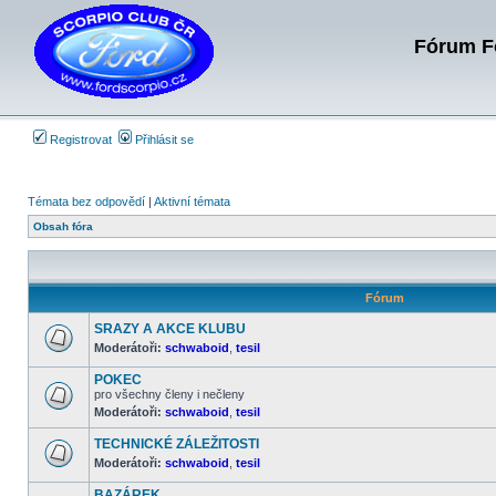
Fórum Fo
Registrovat
Přihlásit se
Témata bez odpovědí
|
Aktivní témata
Obsah fóra
Fórum
SRAZY A AKCE KLUBU
Moderátoři:
schwaboid
,
tesil
Žádné
nové
POKEC
příspěvky
pro všechny členy i nečleny
Moderátoři:
schwaboid
,
tesil
Žádné
nové
příspěvky
TECHNICKÉ ZÁLEŽITOSTI
Moderátoři:
schwaboid
,
tesil
Žádné
nové
BAZÁREK