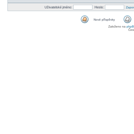
Uživatelské jméno:
Heslo:
Zapom
Nové příspěvky
Nové
Založeno na
php
příspěvky
Čes