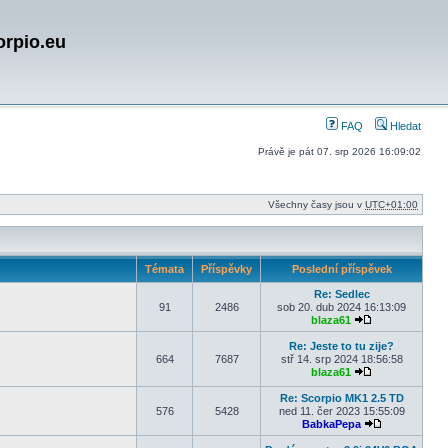
orpio.eu
FAQ
Hledat
Právě je pát 07. srp 2026 16:09:02
Všechny časy jsou v
UTC+01:00
Témata
Příspěvky
Poslední příspěvek
Re: Sedlec
91
2486
sob 20. dub 2024 16:13:09
blaza61
Zobrazit posled
Re: Jeste to tu zije?
664
7687
stř 14. srp 2024 18:56:58
blaza61
Zobrazit posled
Re: Scorpio MK1 2.5 TD
576
5428
ned 11. čer 2023 15:55:09
BabkaPepa
Zobrazit posl