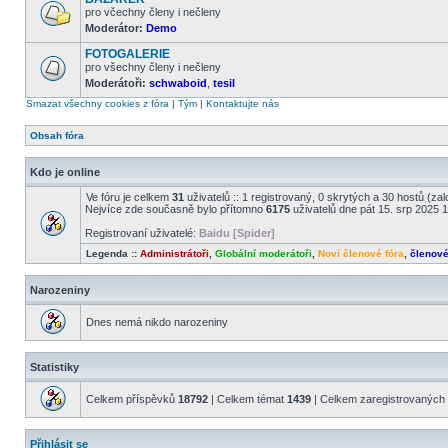
příspěvky
pro včechny členy i nečleny
Moderátor:
Demo
Žádné
nové
FOTOGALERIE
příspěvky
pro všechny členy i nečleny
Moderátoři:
schwaboid
,
tesil
Žádné
nové
Smazat všechny cookies z fóra
|
Tým
|
Kontaktujte nás
příspěvky
Obsah fóra
Kdo je online
Ve fóru je celkem
31
uživatelů :: 1 registrovaný, 0 skrytých a 30 hostů (za
Nejvíce zde současně bylo přítomno
6175
uživatelů dne pát 15. srp 2025 
Registrovaní uživatelé:
Baidu [Spider]
Legenda ::
Administrátoři
,
Globální moderátoři
,
Noví členové fóra
,
členov
Narozeniny
Dnes nemá nikdo narozeniny
Statistiky
Celkem příspěvků
18792
| Celkem témat
1439
| Celkem zaregistrovaných 
Přihlásit se