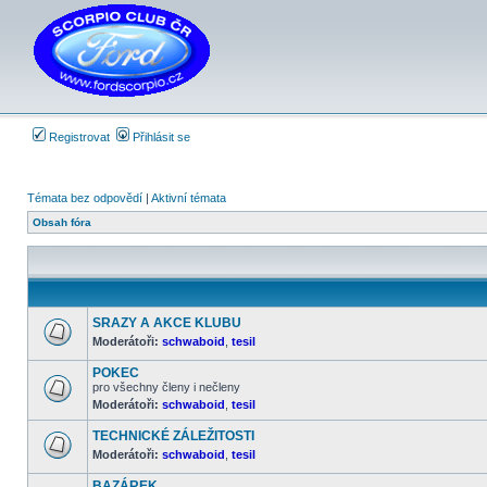
Registrovat
Přihlásit se
Témata bez odpovědí
|
Aktivní témata
Obsah fóra
SRAZY A AKCE KLUBU
Moderátoři:
schwaboid
,
tesil
Žádné
nové
POKEC
příspěvky
pro všechny členy i nečleny
Moderátoři:
schwaboid
,
tesil
Žádné
nové
příspěvky
TECHNICKÉ ZÁLEŽITOSTI
Moderátoři:
schwaboid
,
tesil
Žádné
nové
BAZÁREK