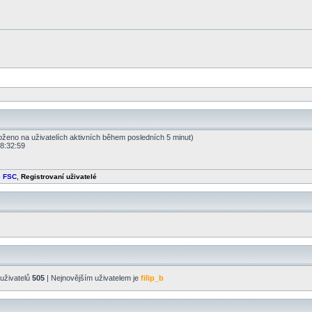
loženo na uživatelích aktivních během posledních 5 minut)
18:32:59
é FSC
,
Registrovaní uživatelé
uživatelů
505
| Nejnovějším uživatelem je
filip_b