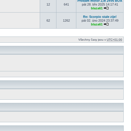
Prodám motor 2,9i 24V6 BOA
12
641
pát 28. bře 2025 14:17:41
blaza61
Zobrazit posled
Re: Scorpio stale zije!
62
1262
pát 02. úno 2024 23:37:49
blaza61
Zobrazit posled
Všechny časy jsou v
UTC+01:00