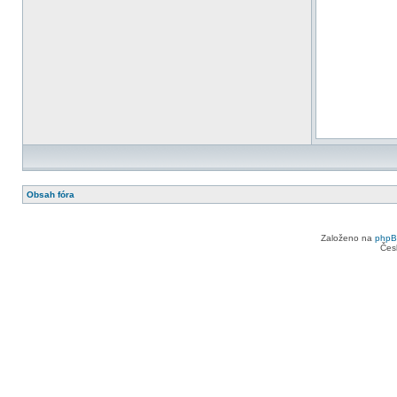
Obsah fóra
Založeno na
php
Čes