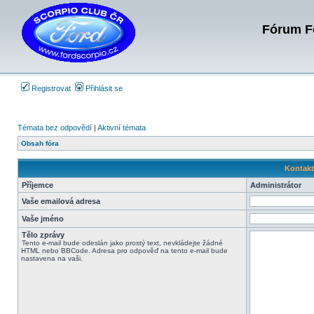
Fórum Fo
Registrovat
Přihlásit se
Témata bez odpovědí
|
Aktivní témata
Obsah fóra
Kontakt
Příjemce
Administrátor
Vaše emailová adresa
Vaše jméno
Tělo zprávy
Tento e-mail bude odeslán jako prostý text, nevkládejte žádné
HTML nebo BBCode. Adresa pro odpověď na tento e-mail bude
nastavena na vaši.