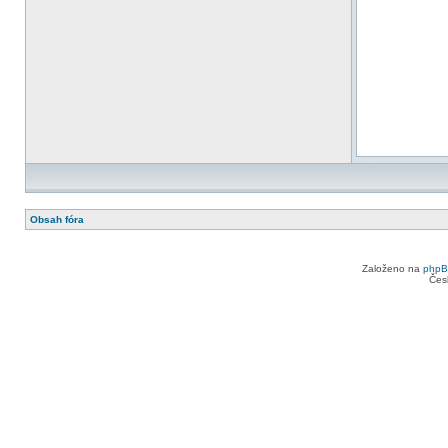
Obsah fóra
Založeno na
php
Čes