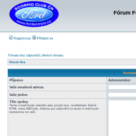
Fórum Fo
Registrovat
Přihlásit se
Témata bez odpovědí
|
Aktivní témata
Obsah fóra
Kontakt
Příjemce
Administrátor
Vaše emailová adresa
Vaše jméno
Tělo zprávy
Tento e-mail bude odeslán jako prostý text, nevkládejte žádné
HTML nebo BBCode. Adresa pro odpověď na tento e-mail bude
nastavena na vaši.