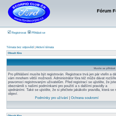
Fórum Fo
Registrovat
Přihlásit se
Témata bez odpovědí
|
Aktivní témata
Obsah fóra
Musíte se přihlási
Pro přihlášení musíte být registrován. Registrace trvá jen pár vteřin a d
vám mnohem větší možnosti. Administrátor fóra též může dávat rozšíř
pravomoci registrovaným uživatelům. Před registrací se ujistěte, že jst
obeznámili s našimi podmínkami pro použití a s dalšími pravidly a
ujednáními. Také se ujistěte, že si přečtete jakákoliv pravidla, která se 
objeví.
Podmínky pro užívání
|
Ochrana soukromí
Obsah fóra