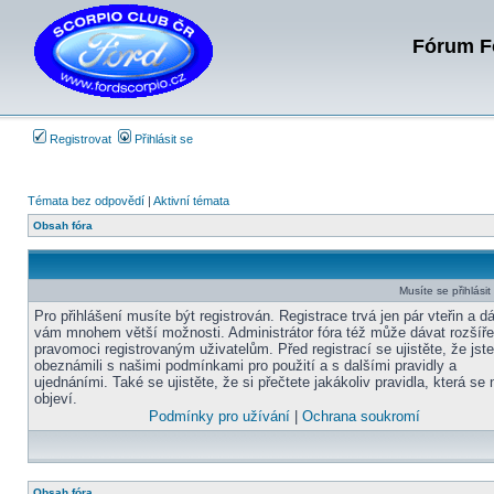
Fórum Fo
Registrovat
Přihlásit se
Témata bez odpovědí
|
Aktivní témata
Obsah fóra
Musíte se přihlási
Pro přihlášení musíte být registrován. Registrace trvá jen pár vteřin a d
vám mnohem větší možnosti. Administrátor fóra též může dávat rozšíř
pravomoci registrovaným uživatelům. Před registrací se ujistěte, že jst
obeznámili s našimi podmínkami pro použití a s dalšími pravidly a
ujednáními. Také se ujistěte, že si přečtete jakákoliv pravidla, která se 
objeví.
Podmínky pro užívání
|
Ochrana soukromí
Obsah fóra