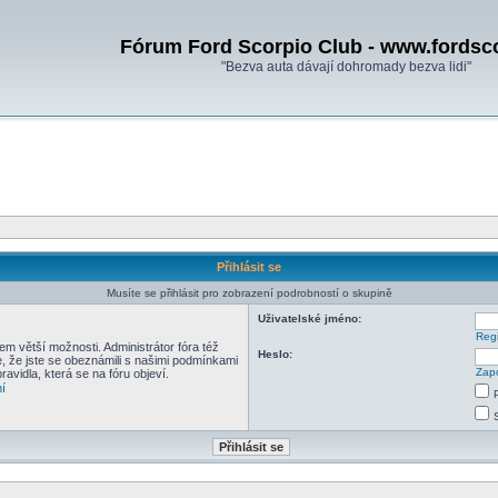
Fórum Ford Scorpio Club - www.fordsc
"Bezva auta dávají dohromady bezva lidi"
Přihlásit se
Musíte se přihlásit pro zobrazení podrobností o skupině
Uživatelské jméno:
Regi
em větší možnosti. Administrátor fóra též
Heslo:
e, že jste se obeznámili s našimi podmínkami
Zapo
pravidla, která se na fóru objeví.
í