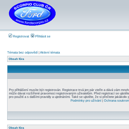
Registrovat
Přihlásit se
Témata bez odpovědí
|
Aktivní témata
Obsah fóra
Pro přihlášení musíte být registrován. Registrace trvá jen pár vteřin a dává vám mnoh
může dávat rozšířené pravomoci registrovaným uživatelům. Před registrací se ujistět
pro použití a s dalšími pravidly a ujednáními. Také se ujistěte, že si přečtete jakákoliv 
Podmínky pro užívání
|
Ochrana soukrom
Obsah fóra