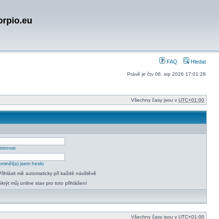
orpio.eu
FAQ
Hledat
Právě je čtv 06. srp 2026 17:01:28
Všechny časy jsou v
UTC+01:00
strovat
mněl(a) jsem heslo
Přihlásit mě automaticky při každé návštěvě
Skrýt můj online stav pro toto přihlášení
Všechny časy jsou v
UTC+01:00