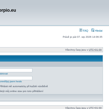
orpio.eu
FAQ
Hledat
Právě je pát 07. srp 2026 14:06:35
Všechny časy jsou v
UTC+01:00
strovat
mněl(a) jsem heslo
Přihlásit mě automaticky při každé návštěvě
Skrýt můj online stav pro toto přihlášení
Všechny časy jsou v
UTC+01:00