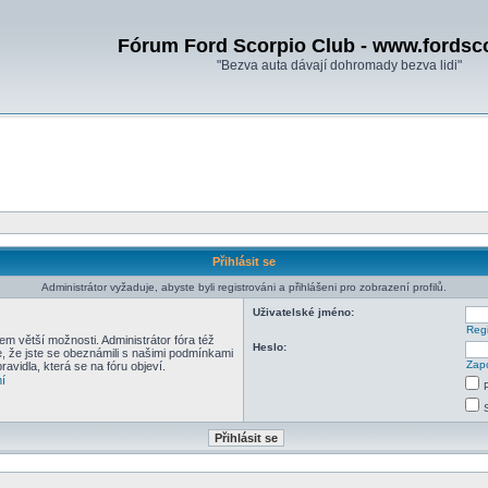
Fórum Ford Scorpio Club - www.fordsc
"Bezva auta dávají dohromady bezva lidi"
Přihlásit se
Administrátor vyžaduje, abyste byli registrováni a přihlášeni pro zobrazení profilů.
Uživatelské jméno:
Regi
em větší možnosti. Administrátor fóra též
Heslo:
e, že jste se obeznámili s našimi podmínkami
Zapo
pravidla, která se na fóru objeví.
í