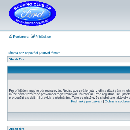
Registrovat
Přihlásit se
Témata bez odpovědí
|
Aktivní témata
Obsah fóra
Pro přihlášení musíte být registrován. Registrace trvá jen pár vteřin a dává vám mnoh
může dávat rozšířené pravomoci registrovaným uživatelům. Před registrací se ujistět
pro použití a s dalšími pravidly a ujednáními. Také se ujistěte, že si přečtete jakákoliv 
Podmínky pro užívání
|
Ochrana soukrom
Obsah fóra