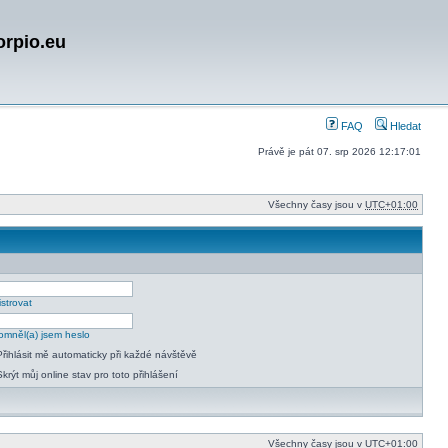
orpio.eu
FAQ
Hledat
Právě je pát 07. srp 2026 12:17:01
Všechny časy jsou v
UTC+01:00
strovat
mněl(a) jsem heslo
Přihlásit mě automaticky při každé návštěvě
Skrýt můj online stav pro toto přihlášení
Všechny časy jsou v
UTC+01:00