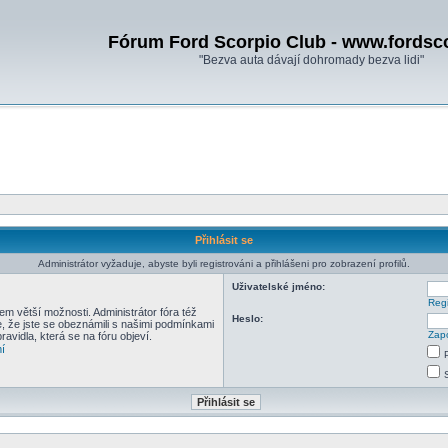
Fórum Ford Scorpio Club - www.fordsc
"Bezva auta dávají dohromady bezva lidi"
Přihlásit se
Administrátor vyžaduje, abyste byli registrováni a přihlášeni pro zobrazení profilů.
Uživatelské jméno:
Regi
em větší možnosti. Administrátor fóra též
Heslo:
e, že jste se obeznámili s našimi podmínkami
Zapo
pravidla, která se na fóru objeví.
í