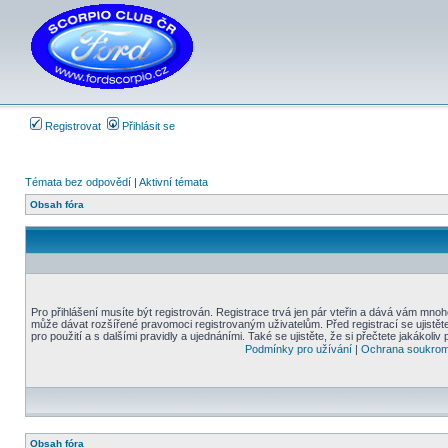
Registrovat
Přihlásit se
Témata bez odpovědí
|
Aktivní témata
Obsah fóra
Pro přihlášení musíte být registrován. Registrace trvá jen pár vteřin a dává vám mnoh
může dávat rozšířené pravomoci registrovaným uživatelům. Před registrací se ujistět
pro použití a s dalšími pravidly a ujednáními. Také se ujistěte, že si přečtete jakákoliv 
Podmínky pro užívání
|
Ochrana soukrom
Obsah fóra