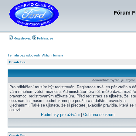
Fórum Fo
Registrovat
Přihlásit se
Témata bez odpovědí
|
Aktivní témata
Obsah fóra
Administrátor vyžaduje, abyste b
Pro přihlášení musíte být registrován. Registrace trvá jen pár vteřin a d
vám mnohem větší možnosti. Administrátor fóra též může dávat rozšíř
pravomoci registrovaným uživatelům. Před registrací se ujistěte, že jst
obeznámili s našimi podmínkami pro použití a s dalšími pravidly a
ujednáními. Také se ujistěte, že si přečtete jakákoliv pravidla, která se 
objeví.
Podmínky pro užívání
|
Ochrana soukromí
Obsah fóra