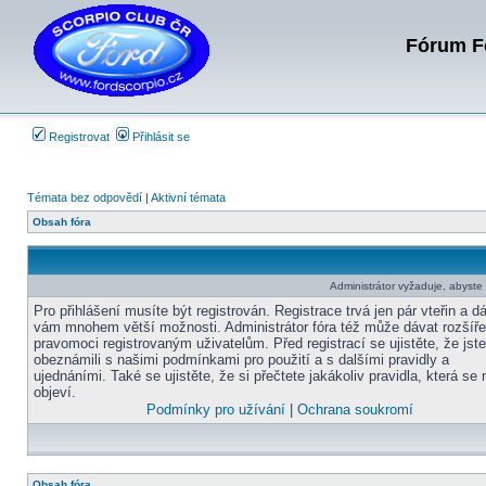
Fórum Fo
Registrovat
Přihlásit se
Témata bez odpovědí
|
Aktivní témata
Obsah fóra
Administrátor vyžaduje, abyste b
Pro přihlášení musíte být registrován. Registrace trvá jen pár vteřin a d
vám mnohem větší možnosti. Administrátor fóra též může dávat rozšíř
pravomoci registrovaným uživatelům. Před registrací se ujistěte, že jst
obeznámili s našimi podmínkami pro použití a s dalšími pravidly a
ujednáními. Také se ujistěte, že si přečtete jakákoliv pravidla, která se 
objeví.
Podmínky pro užívání
|
Ochrana soukromí
Obsah fóra