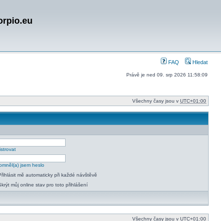
orpio.eu
FAQ
Hledat
Právě je ned 09. srp 2026 11:58:09
Všechny časy jsou v
UTC+01:00
strovat
mněl(a) jsem heslo
Přihlásit mě automaticky při každé návštěvě
Skrýt můj online stav pro toto přihlášení
Všechny časy jsou v
UTC+01:00