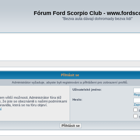
Fórum Ford Scorpio Club - www.fordsc
"Bezva auta dávají dohromady bezva lidi"
Přihlásit se
Administrátor vyžaduje, abyste byli registrováni a přihlášeni pro zobrazení profilů.
Uživatelské jméno:
Regi
em větší možnosti. Administrátor fóra též
Heslo:
e, že jste se obeznámili s našimi podmínkami
Zapo
pravidla, která se na fóru objeví.
í