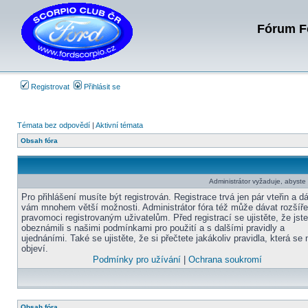
Fórum Fo
Registrovat
Přihlásit se
Témata bez odpovědí
|
Aktivní témata
Obsah fóra
Administrátor vyžaduje, abyste b
Pro přihlášení musíte být registrován. Registrace trvá jen pár vteřin a d
vám mnohem větší možnosti. Administrátor fóra též může dávat rozšíř
pravomoci registrovaným uživatelům. Před registrací se ujistěte, že jst
obeznámili s našimi podmínkami pro použití a s dalšími pravidly a
ujednáními. Také se ujistěte, že si přečtete jakákoliv pravidla, která se 
objeví.
Podmínky pro užívání
|
Ochrana soukromí
Obsah fóra