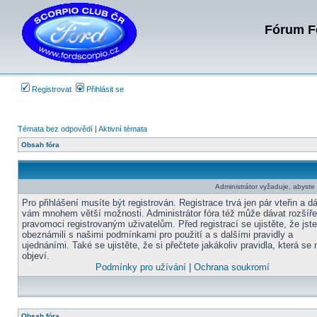
Fórum Fo
Registrovat
Přihlásit se
Témata bez odpovědí
|
Aktivní témata
Obsah fóra
Administrátor vyžaduje, abyste b
Pro přihlášení musíte být registrován. Registrace trvá jen pár vteřin a d
vám mnohem větší možnosti. Administrátor fóra též může dávat rozšíř
pravomoci registrovaným uživatelům. Před registrací se ujistěte, že jst
obeznámili s našimi podmínkami pro použití a s dalšími pravidly a
ujednáními. Také se ujistěte, že si přečtete jakákoliv pravidla, která se 
objeví.
Podmínky pro užívání
|
Ochrana soukromí
Obsah fóra