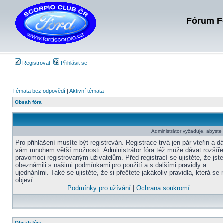
Fórum Fo
Registrovat
Přihlásit se
Témata bez odpovědí
|
Aktivní témata
Obsah fóra
Administrátor vyžaduje, abyste b
Pro přihlášení musíte být registrován. Registrace trvá jen pár vteřin a d
vám mnohem větší možnosti. Administrátor fóra též může dávat rozšíř
pravomoci registrovaným uživatelům. Před registrací se ujistěte, že jst
obeznámili s našimi podmínkami pro použití a s dalšími pravidly a
ujednáními. Také se ujistěte, že si přečtete jakákoliv pravidla, která se 
objeví.
Podmínky pro užívání
|
Ochrana soukromí
Obsah fóra