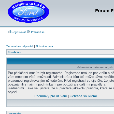
Fórum Fo
Registrovat
Přihlásit se
Témata bez odpovědí
|
Aktivní témata
Obsah fóra
Administrátor vyžaduje, abyste b
Pro přihlášení musíte být registrován. Registrace trvá jen pár vteřin a d
vám mnohem větší možnosti. Administrátor fóra též může dávat rozšíř
pravomoci registrovaným uživatelům. Před registrací se ujistěte, že jst
obeznámili s našimi podmínkami pro použití a s dalšími pravidly a
ujednáními. Také se ujistěte, že si přečtete jakákoliv pravidla, která se 
objeví.
Podmínky pro užívání
|
Ochrana soukromí
Obsah fóra