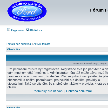
Fórum Fo
Registrovat
Přihlásit se
Témata bez odpovědí
|
Aktivní témata
Obsah fóra
Administrátor vyžaduje, abyste b
Pro přihlášení musíte být registrován. Registrace trvá jen pár vteřin a d
vám mnohem větší možnosti. Administrátor fóra též může dávat rozšíř
pravomoci registrovaným uživatelům. Před registrací se ujistěte, že jst
obeznámili s našimi podmínkami pro použití a s dalšími pravidly a
ujednáními. Také se ujistěte, že si přečtete jakákoliv pravidla, která se 
objeví.
Podmínky pro užívání
|
Ochrana soukromí
Obsah fóra