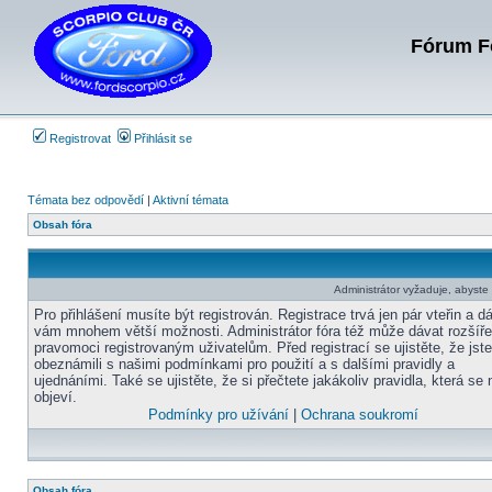
Fórum Fo
Registrovat
Přihlásit se
Témata bez odpovědí
|
Aktivní témata
Obsah fóra
Administrátor vyžaduje, abyste b
Pro přihlášení musíte být registrován. Registrace trvá jen pár vteřin a d
vám mnohem větší možnosti. Administrátor fóra též může dávat rozšíř
pravomoci registrovaným uživatelům. Před registrací se ujistěte, že jst
obeznámili s našimi podmínkami pro použití a s dalšími pravidly a
ujednáními. Také se ujistěte, že si přečtete jakákoliv pravidla, která se 
objeví.
Podmínky pro užívání
|
Ochrana soukromí
Obsah fóra