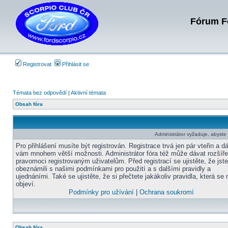
Fórum Fo
Registrovat
Přihlásit se
Témata bez odpovědí
|
Aktivní témata
Obsah fóra
Administrátor vyžaduje, abyste b
Pro přihlášení musíte být registrován. Registrace trvá jen pár vteřin a d
vám mnohem větší možnosti. Administrátor fóra též může dávat rozšíř
pravomoci registrovaným uživatelům. Před registrací se ujistěte, že jst
obeznámili s našimi podmínkami pro použití a s dalšími pravidly a
ujednáními. Také se ujistěte, že si přečtete jakákoliv pravidla, která se 
objeví.
Podmínky pro užívání
|
Ochrana soukromí
Obsah fóra