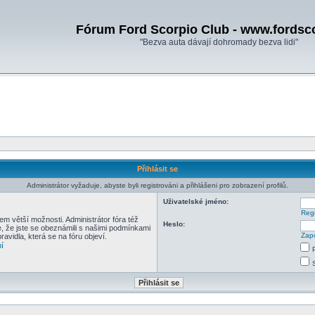
Fórum Ford Scorpio Club - www.fordsc
"Bezva auta dávají dohromady bezva lidi"
Přihlásit se
Administrátor vyžaduje, abyste byli registrováni a přihlášeni pro zobrazení profilů.
Uživatelské jméno:
Regi
em větší možnosti. Administrátor fóra též
Heslo:
e, že jste se obeznámili s našimi podmínkami
Zapo
pravidla, která se na fóru objeví.
í