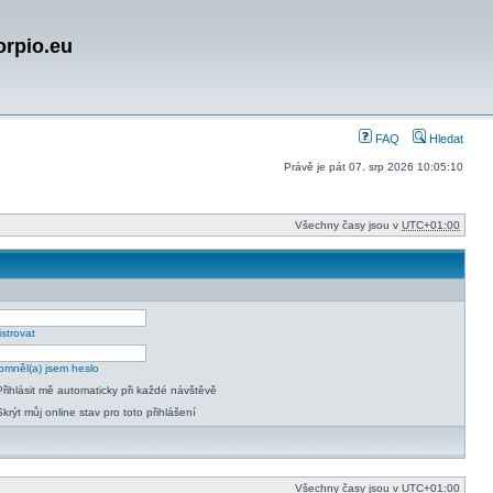
orpio.eu
FAQ
Hledat
Právě je pát 07. srp 2026 10:05:10
Všechny časy jsou v
UTC+01:00
strovat
mněl(a) jsem heslo
Přihlásit mě automaticky při každé návštěvě
Skrýt můj online stav pro toto přihlášení
Všechny časy jsou v
UTC+01:00