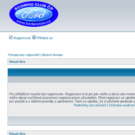
Registrovat
Přihlásit se
Témata bez odpovědí
|
Aktivní témata
Obsah fóra
Pro přihlášení musíte být registrován. Registrace trvá jen pár vteřin a dává vám mnoh
může dávat rozšířené pravomoci registrovaným uživatelům. Před registrací se ujistět
pro použití a s dalšími pravidly a ujednáními. Také se ujistěte, že si přečtete jakákoliv 
Podmínky pro užívání
|
Ochrana soukrom
Obsah fóra