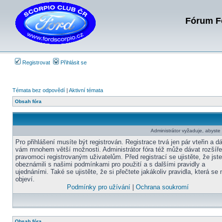
Fórum Fo
Registrovat
Přihlásit se
Témata bez odpovědí
|
Aktivní témata
Obsah fóra
Administrátor vyžaduje, abyste b
Pro přihlášení musíte být registrován. Registrace trvá jen pár vteřin a d
vám mnohem větší možnosti. Administrátor fóra též může dávat rozšíř
pravomoci registrovaným uživatelům. Před registrací se ujistěte, že jst
obeznámili s našimi podmínkami pro použití a s dalšími pravidly a
ujednáními. Také se ujistěte, že si přečtete jakákoliv pravidla, která se 
objeví.
Podmínky pro užívání
|
Ochrana soukromí
Obsah fóra