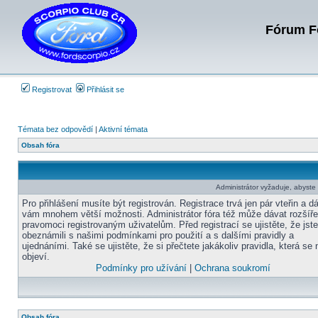
Fórum Fo
Registrovat
Přihlásit se
Témata bez odpovědí
|
Aktivní témata
Obsah fóra
Administrátor vyžaduje, abyste b
Pro přihlášení musíte být registrován. Registrace trvá jen pár vteřin a d
vám mnohem větší možnosti. Administrátor fóra též může dávat rozšíř
pravomoci registrovaným uživatelům. Před registrací se ujistěte, že jst
obeznámili s našimi podmínkami pro použití a s dalšími pravidly a
ujednáními. Také se ujistěte, že si přečtete jakákoliv pravidla, která se 
objeví.
Podmínky pro užívání
|
Ochrana soukromí
Obsah fóra