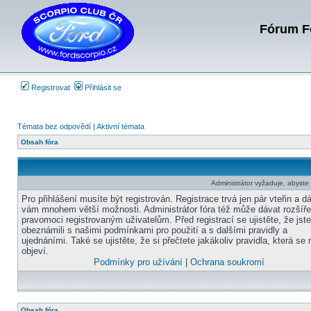
Fórum Fo
Registrovat
Přihlásit se
Témata bez odpovědí
|
Aktivní témata
Obsah fóra
Administrátor vyžaduje, abyste b
Pro přihlášení musíte být registrován. Registrace trvá jen pár vteřin a d
vám mnohem větší možnosti. Administrátor fóra též může dávat rozšíř
pravomoci registrovaným uživatelům. Před registrací se ujistěte, že jst
obeznámili s našimi podmínkami pro použití a s dalšími pravidly a
ujednáními. Také se ujistěte, že si přečtete jakákoliv pravidla, která se 
objeví.
Podmínky pro užívání
|
Ochrana soukromí
Obsah fóra