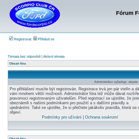
Fórum Fo
Registrovat
Přihlásit se
Témata bez odpovědí
|
Aktivní témata
Obsah fóra
Administrátor vyžaduje, abyste b
Pro přihlášení musíte být registrován. Registrace trvá jen pár vteřin a d
vám mnohem větší možnosti. Administrátor fóra též může dávat rozšíř
pravomoci registrovaným uživatelům. Před registrací se ujistěte, že jst
obeznámili s našimi podmínkami pro použití a s dalšími pravidly a
ujednáními. Také se ujistěte, že si přečtete jakákoliv pravidla, která se 
objeví.
Podmínky pro užívání
|
Ochrana soukromí
Obsah fóra