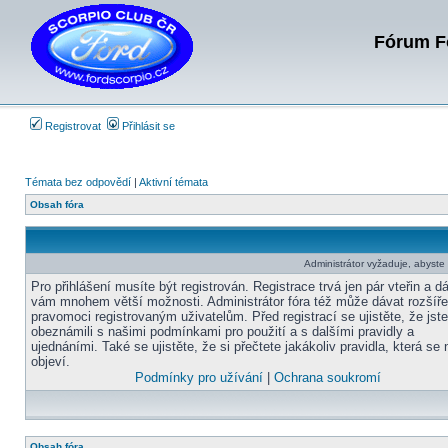
Fórum Fo
Registrovat
Přihlásit se
Témata bez odpovědí
|
Aktivní témata
Obsah fóra
Administrátor vyžaduje, abyste b
Pro přihlášení musíte být registrován. Registrace trvá jen pár vteřin a d
vám mnohem větší možnosti. Administrátor fóra též může dávat rozšíř
pravomoci registrovaným uživatelům. Před registrací se ujistěte, že jst
obeznámili s našimi podmínkami pro použití a s dalšími pravidly a
ujednáními. Také se ujistěte, že si přečtete jakákoliv pravidla, která se 
objeví.
Podmínky pro užívání
|
Ochrana soukromí
Obsah fóra