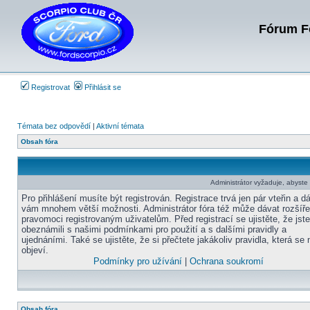
Fórum Fo
Registrovat
Přihlásit se
Témata bez odpovědí
|
Aktivní témata
Obsah fóra
Administrátor vyžaduje, abyste b
Pro přihlášení musíte být registrován. Registrace trvá jen pár vteřin a d
vám mnohem větší možnosti. Administrátor fóra též může dávat rozšíř
pravomoci registrovaným uživatelům. Před registrací se ujistěte, že jst
obeznámili s našimi podmínkami pro použití a s dalšími pravidly a
ujednáními. Také se ujistěte, že si přečtete jakákoliv pravidla, která se 
objeví.
Podmínky pro užívání
|
Ochrana soukromí
Obsah fóra