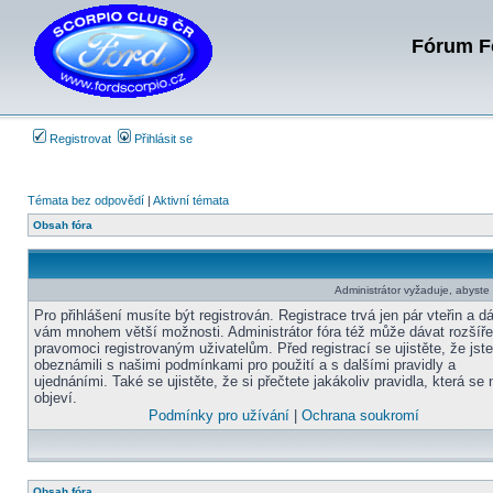
Fórum Fo
Registrovat
Přihlásit se
Témata bez odpovědí
|
Aktivní témata
Obsah fóra
Administrátor vyžaduje, abyste b
Pro přihlášení musíte být registrován. Registrace trvá jen pár vteřin a d
vám mnohem větší možnosti. Administrátor fóra též může dávat rozšíř
pravomoci registrovaným uživatelům. Před registrací se ujistěte, že jst
obeznámili s našimi podmínkami pro použití a s dalšími pravidly a
ujednáními. Také se ujistěte, že si přečtete jakákoliv pravidla, která se 
objeví.
Podmínky pro užívání
|
Ochrana soukromí
Obsah fóra