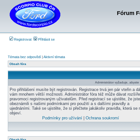
Fórum Fo
Registrovat
Přihlásit se
Témata bez odpovědí
|
Aktivní témata
Obsah fóra
Administrátor vyžaduje, abyste b
Pro přihlášení musíte být registrován. Registrace trvá jen pár vteřin a d
vám mnohem větší možnosti. Administrátor fóra též může dávat rozšíř
pravomoci registrovaným uživatelům. Před registrací se ujistěte, že jst
obeznámili s našimi podmínkami pro použití a s dalšími pravidly a
ujednáními. Také se ujistěte, že si přečtete jakákoliv pravidla, která se 
objeví.
Podmínky pro užívání
|
Ochrana soukromí
Obsah fóra