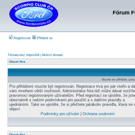
Fórum Fo
Registrovat
Přihlásit se
Témata bez odpovědí
|
Aktivní témata
Obsah fóra
Musíte se přihlásit, pok
Pro přihlášení musíte být registrován. Registrace trvá jen pár vteřin a d
vám mnohem větší možnosti. Administrátor fóra též může dávat rozšíř
pravomoci registrovaným uživatelům. Před registrací se ujistěte, že jst
obeznámili s našimi podmínkami pro použití a s dalšími pravidly a
ujednáními. Také se ujistěte, že si přečtete jakákoliv pravidla, která se 
objeví.
Podmínky pro užívání
|
Ochrana soukromí
Obsah fóra