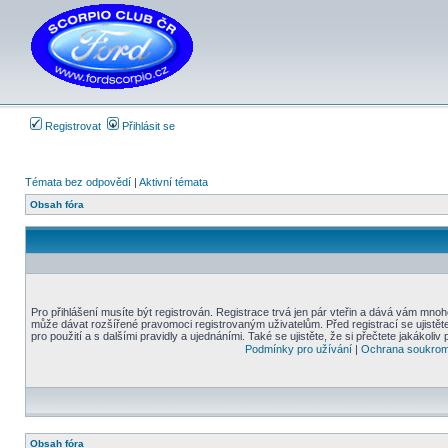
Registrovat
Přihlásit se
Témata bez odpovědí
|
Aktivní témata
Obsah fóra
Pro přihlášení musíte být registrován. Registrace trvá jen pár vteřin a dává vám mnoh
může dávat rozšířené pravomoci registrovaným uživatelům. Před registrací se ujistět
pro použití a s dalšími pravidly a ujednáními. Také se ujistěte, že si přečtete jakákoliv 
Podmínky pro užívání
|
Ochrana soukrom
Obsah fóra