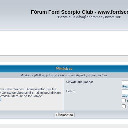
Fórum Ford Scorpio Club - www.fordsc
"Bezva auta dávají dohromady bezva lidi"
Přihlásit se
Musíte se přihlásit, pokud chcete posílat příspěvky do tohoto fóra.
Uživatelské jméno:
Regi
em větší možnosti. Administrátor fóra též
Heslo:
e, že jste se obeznámili s našimi podmínkami
Zapo
pravidla, která se na fóru objeví.
í