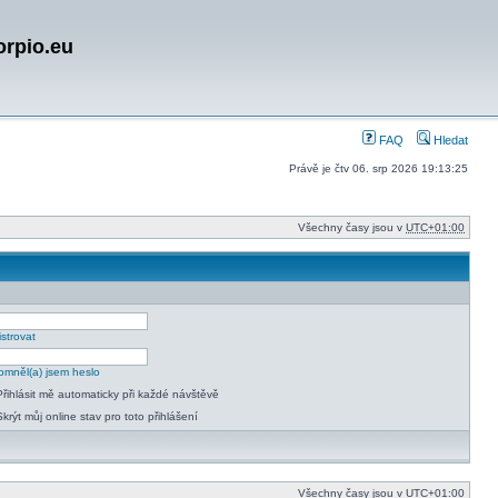
orpio.eu
FAQ
Hledat
Právě je čtv 06. srp 2026 19:13:25
Všechny časy jsou v
UTC+01:00
strovat
mněl(a) jsem heslo
Přihlásit mě automaticky při každé návštěvě
Skrýt můj online stav pro toto přihlášení
Všechny časy jsou v
UTC+01:00