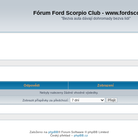
Fórum Ford Scorpio Club - www.fordsc
"Bezva auta dávají dohromady bezva lidi"
Odpovědi
Zobrazení
Nebyly nalezeny žádné vhodné výsledky.
Zobrazit příspěvky za předchozí:
Založeno na
phpBB
® Forum Software © phpBB Limited
Český překlad –
phpBB.cz