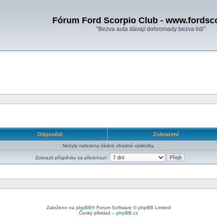
Fórum Ford Scorpio Club - www.fordsc
"Bezva auta dávají dohromady bezva lidi"
Odpovědi
Zobrazení
Nebyly nalezeny žádné vhodné výsledky.
Zobrazit příspěvky za předchozí:
Založeno na
phpBB
® Forum Software © phpBB Limited
Český překlad –
phpBB.cz