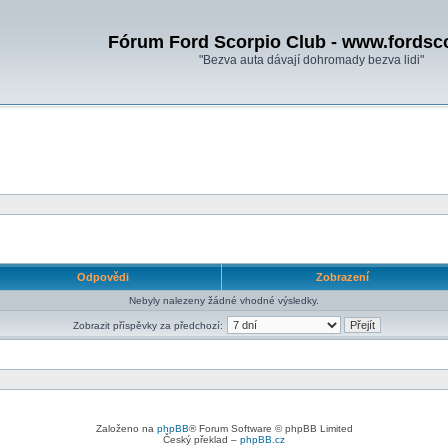
Fórum Ford Scorpio Club - www.fordsc
"Bezva auta dávají dohromady bezva lidi"
Odpovědi
Zobrazení
Nebyly nalezeny žádné vhodné výsledky.
Zobrazit příspěvky za předchozí:
Založeno na
phpBB
® Forum Software © phpBB Limited
Český překlad –
phpBB.cz