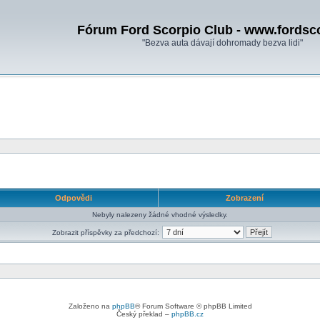
Fórum Ford Scorpio Club - www.fordsc
"Bezva auta dávají dohromady bezva lidi"
Odpovědi
Zobrazení
Nebyly nalezeny žádné vhodné výsledky.
Zobrazit příspěvky za předchozí:
Založeno na
phpBB
® Forum Software © phpBB Limited
Český překlad –
phpBB.cz