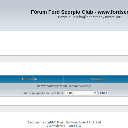
Fórum Ford Scorpio Club - www.fordsc
"Bezva auta dávají dohromady bezva lidi"
Odpovědi
Zobrazení
Nebyly nalezeny žádné vhodné výsledky.
Zobrazit příspěvky za předchozí:
Založeno na
phpBB
® Forum Software © phpBB Limited
Český překlad –
phpBB.cz