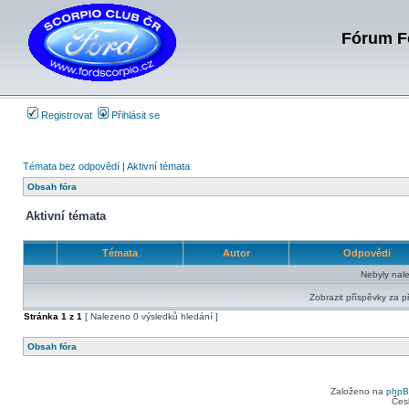
Fórum Fo
Registrovat
Přihlásit se
Témata bez odpovědí
|
Aktivní témata
Obsah fóra
Aktivní témata
Témata
Autor
Odpovědi
Nebyly nal
Zobrazit příspěvky za p
Stránka
1
z
1
[ Nalezeno 0 výsledků hledání ]
Obsah fóra
Založeno na
php
Čes